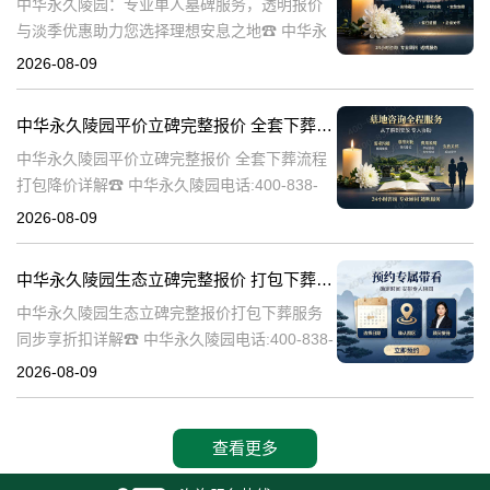
中华永久陵园：专业单人墓碑服务，透明报价
与淡季优惠助力您选择理想安息之地☎ 中华永
久陵园电话:400-838-5063中华永久陵园，作为
2026-08-09
业界领先的陵园服务提供商，深知每一座墓碑
背后承载的深情与敬意。
中华永久陵园平价立碑完整报价 全套下葬流程打包降价详解
中华永久陵园平价立碑完整报价 全套下葬流程
打包降价详解☎ 中华永久陵园电话:400-838-
5063在人生的旅途中，每个人都会经历生老病
2026-08-09
死。当我们的亲人离开这个世界，留下的是无
尽的思念和缅怀。而中华
中华永久陵园生态立碑完整报价 打包下葬服务同步享折扣详解
中华永久陵园生态立碑完整报价打包下葬服务
同步享折扣详解☎ 中华永久陵园电话:400-838-
5063中华永久陵园作为国内知名的陵园之一，
2026-08-09
一直致力于为用户提供高品质的殡葬服务。生
态立碑作为一种新型的殡
查看更多