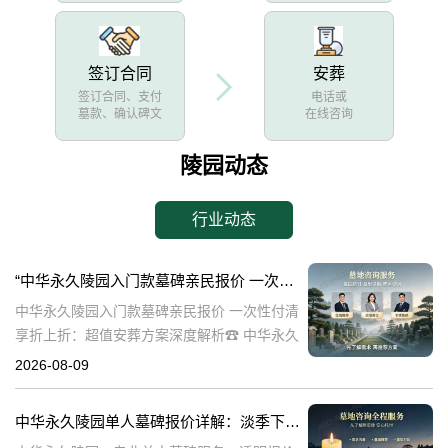
签订合同
安葬
签订合同、支付
电话或
墓款、确认碑文
在线咨询
陵园动态
行业动态
“中华永久陵园入门款墓碑亲民报价 一次性付清享折上折：超值安葬方案深度解析”
中华永久陵园入门款墓碑亲民报价 一次性付清
享折上折：超值安葬方案深度解析☎ 中华永久
陵园电话:400-838-5063在人生的旅程中，我们
2026-08-09
总会面临生离死别的时刻。当亲人离世，选择
一个合适的安葬地点，
中华永久陵园单人墓碑报价详解：淡季下单享数千元优惠