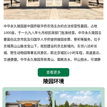
中华永久陵园是中国侨联华侨农场主办的合法经营性墓园，占地
1000亩，于一九九八年七月经民政部门批准经营。中华永久陵园主
要面向北京市民及归国华人华侨提供陵园安葬、祭祀等服务，位于
京城燕山山脉龙宝山下，规划建设的京北新城内，东邻八达岭长
城、野生动物园等著名风景区，距北京城区1小时车程，高速直达，
交通便捷。中华永久陵园背依青山、面眺吉水，环山抱水，可谓静
卧上风上水的京城龙脉之地，是一块皆佳的宝地，财丁双旺的福
查看更多
地。在总体设计上完全以中国传统文化作为前渠，由三条山脊环绕
而成，宛如一把太师椅，呈坐南朝北向，左青龙，右白虎，前朱
陵园环境
雀，后玄武，及其符合中华民族传统的择陵方位。因为三条山脉的
环绕挡住了外界的风吹，流动的生气遇到官厅的水又止住了，正好
符合山环水抱，藏风纳气的要求。中华永久陵园风景庄重典雅、气
势如宏，是华北地区最大的平川式墓园，陵园以皇家建筑风格为载