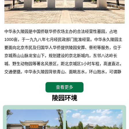
中华永久陵园是中国侨联华侨农场主办的合法经营性墓园，占地
1000亩，于一九九八年七月经民政部门批准经营。中华永久陵园主
要面向北京市民及归国华人华侨提供陵园安葬、祭祀等服务，位于
京城燕山山脉龙宝山下，规划建设的京北新城内，东邻八达岭长
城、野生动物园等著名风景区，距北京城区1小时车程，高速直达，
交通便捷。中华永久陵园背依青山、面眺吉水，环山抱水，可谓静
卧上风上水的京城龙脉之地，是一块皆佳的宝地，财丁双旺的福
查看更多
地。在总体设计上完全以中国传统文化作为前渠，由三条山脊环绕
而成，宛如一把太师椅，呈坐南朝北向，左青龙，右白虎，前朱
陵园环境
雀，后玄武，及其符合中华民族传统的择陵方位。因为三条山脉的
环绕挡住了外界的风吹，流动的生气遇到官厅的水又止住了，正好
符合山环水抱，藏风纳气的要求。中华永久陵园风景庄重典雅、气
势如宏，是华北地区最大的平川式墓园，陵园以皇家建筑风格为载