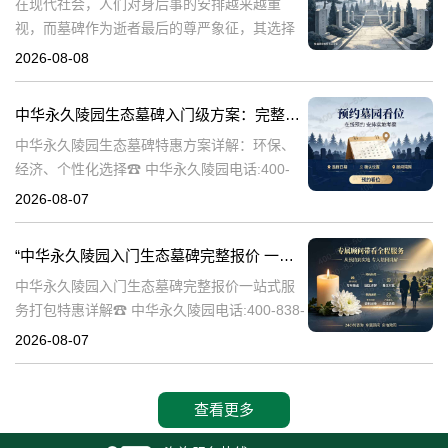
在现代社会，人们对身后事的安排越来越重
视，而墓碑作为逝者最后的尊严象征，其选择
与设计也变得尤为重要。中华永久陵园作为中
2026-08-08
国领先的陵园品牌，始终致力于为家属提供高
品质、个性化的墓碑选择，同时注重亲民价格
中华永久陵园生态墓碑入门级方案：完整报价与一站式服务打包特惠解析
和
中华永久陵园生态墓碑特惠方案详解：环保、
经济、个性化选择☎ 中华永久陵园电话:400-
838-5063随着人们对身后事的关注度提升，选
2026-08-07
择一个环保且经济的陵园及墓碑成为许多家庭
的考虑。中华永久陵园，作
“中华永久陵园入门生态墓碑完整报价 一站式服务打包特惠详解”
中华永久陵园入门生态墓碑完整报价一站式服
务打包特惠详解☎ 中华永久陵园电话:400-838-
5063中华永久陵园作为国内知名的陵园之一，
2026-08-07
一直致力于提供高品质、个性化的墓碑服务。
生态墓碑作为一种环保、
查看更多