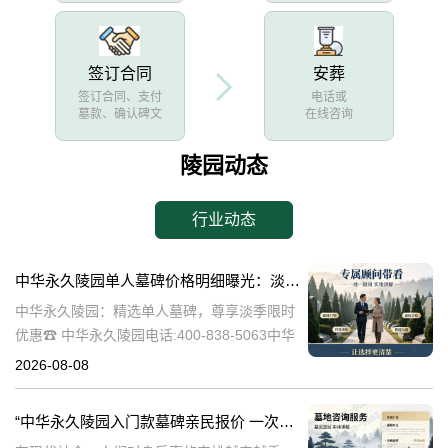
签订合同
安葬
签订合同、支付
电话或
墓款、确认碑文
在线咨询
陵园动态
行业动态
中华永久陵园单人墓碑价格明细曝光：淡季下单立省数千，限时优惠深度解析
中华永久陵园：精选单人墓碑，尊享淡季限时
优惠☎ 中华永久陵园电话:400-838-5063中华
永久陵园，作为国内知名的陵园品牌，始终以
2026-08-08
提供高品质的墓碑产品和服务为己任。本文将
全面解析中华永久陵园多款
“中华永久陵园入门款墓碑亲民报价 一次性付清享折上折：超值优惠与便捷选择的完美结合”