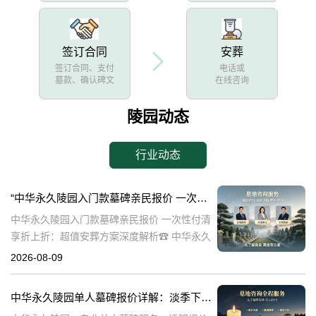
签订合同
安葬
签订合同、支付
电话或
墓款、确认碑文
在线咨询
陵园动态
行业动态
“中华永久陵园入门款墓碑亲民报价 一次性付清享折上折：超值安葬方案深度解析”
中华永久陵园入门款墓碑亲民报价 一次性付清
享折上折：超值安葬方案深度解析☎ 中华永久
陵园电话:400-838-5063在人生的旅程中，我们
2026-08-09
总会面临生离死别的时刻。当亲人离世，选择
一个合适的安葬地点，
中华永久陵园单人墓碑报价详解：淡季下单享数千元优惠