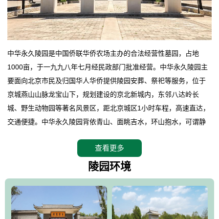
中华永久陵园是中国侨联华侨农场主办的合法经营性墓园，占地
1000亩，于一九九八年七月经民政部门批准经营。中华永久陵园主
要面向北京市民及归国华人华侨提供陵园安葬、祭祀等服务，位于
京城燕山山脉龙宝山下，规划建设的京北新城内，东邻八达岭长
城、野生动物园等著名风景区，距北京城区1小时车程，高速直达，
交通便捷。中华永久陵园背依青山、面眺吉水，环山抱水，可谓静
卧上风上水的京城龙脉之地，是一块皆佳的宝地，财丁双旺的福
查看更多
地。在总体设计上完全以中国传统文化作为前渠，由三条山脊环绕
而成，宛如一把太师椅，呈坐南朝北向，左青龙，右白虎，前朱
陵园环境
雀，后玄武，及其符合中华民族传统的择陵方位。因为三条山脉的
环绕挡住了外界的风吹，流动的生气遇到官厅的水又止住了，正好
符合山环水抱，藏风纳气的要求。中华永久陵园风景庄重典雅、气
势如宏，是华北地区最大的平川式墓园，陵园以皇家建筑风格为载