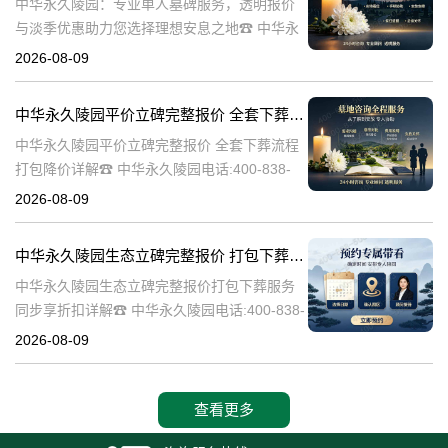
中华永久陵园：专业单人墓碑服务，透明报价
与淡季优惠助力您选择理想安息之地☎ 中华永
久陵园电话:400-838-5063中华永久陵园，作为
2026-08-09
业界领先的陵园服务提供商，深知每一座墓碑
背后承载的深情与敬意。
中华永久陵园平价立碑完整报价 全套下葬流程打包降价详解
中华永久陵园平价立碑完整报价 全套下葬流程
打包降价详解☎ 中华永久陵园电话:400-838-
5063在人生的旅途中，每个人都会经历生老病
2026-08-09
死。当我们的亲人离开这个世界，留下的是无
尽的思念和缅怀。而中华
中华永久陵园生态立碑完整报价 打包下葬服务同步享折扣详解
中华永久陵园生态立碑完整报价打包下葬服务
同步享折扣详解☎ 中华永久陵园电话:400-838-
5063中华永久陵园作为国内知名的陵园之一，
2026-08-09
一直致力于为用户提供高品质的殡葬服务。生
态立碑作为一种新型的殡
查看更多