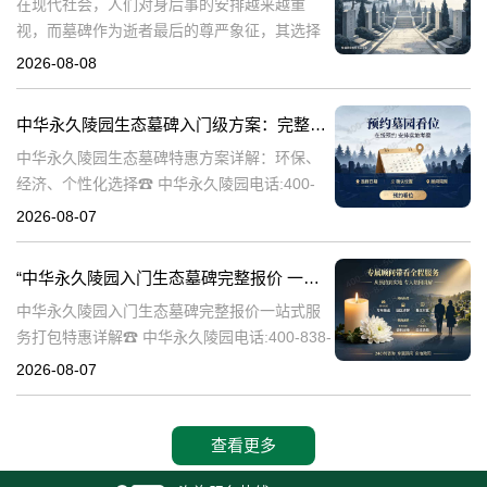
在现代社会，人们对身后事的安排越来越重
视，而墓碑作为逝者最后的尊严象征，其选择
与设计也变得尤为重要。中华永久陵园作为中
2026-08-08
国领先的陵园品牌，始终致力于为家属提供高
品质、个性化的墓碑选择，同时注重亲民价格
中华永久陵园生态墓碑入门级方案：完整报价与一站式服务打包特惠解析
和
中华永久陵园生态墓碑特惠方案详解：环保、
经济、个性化选择☎ 中华永久陵园电话:400-
838-5063随着人们对身后事的关注度提升，选
2026-08-07
择一个环保且经济的陵园及墓碑成为许多家庭
的考虑。中华永久陵园，作
“中华永久陵园入门生态墓碑完整报价 一站式服务打包特惠详解”
中华永久陵园入门生态墓碑完整报价一站式服
务打包特惠详解☎ 中华永久陵园电话:400-838-
5063中华永久陵园作为国内知名的陵园之一，
2026-08-07
一直致力于提供高品质、个性化的墓碑服务。
生态墓碑作为一种环保、
查看更多