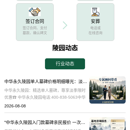
签订合同
安葬
签订合同、支付
电话或
墓款、确认碑文
在线咨询
陵园动态
行业动态
中华永久陵园单人墓碑价格明细曝光：淡季下单立省数千，限时优惠深度解析
中华永久陵园：精选单人墓碑，尊享淡季限时
优惠☎ 中华永久陵园电话:400-838-5063中华
永久陵园，作为国内知名的陵园品牌，始终以
2026-08-08
提供高品质的墓碑产品和服务为己任。本文将
全面解析中华永久陵园多款
“中华永久陵园入门款墓碑亲民报价 一次性付清享折上折：超值优惠与便捷选择的完美结合”