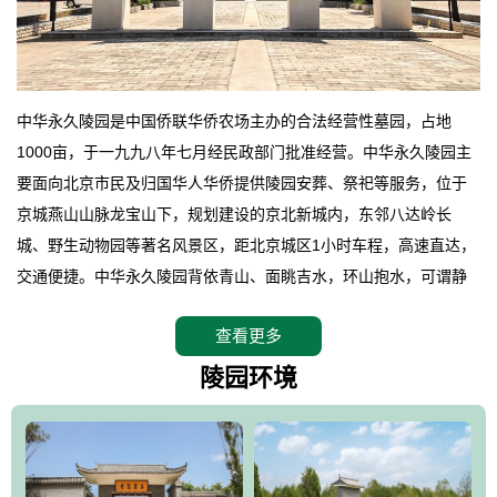
中华永久陵园是中国侨联华侨农场主办的合法经营性墓园，占地
1000亩，于一九九八年七月经民政部门批准经营。中华永久陵园主
要面向北京市民及归国华人华侨提供陵园安葬、祭祀等服务，位于
京城燕山山脉龙宝山下，规划建设的京北新城内，东邻八达岭长
城、野生动物园等著名风景区，距北京城区1小时车程，高速直达，
交通便捷。中华永久陵园背依青山、面眺吉水，环山抱水，可谓静
卧上风上水的京城龙脉之地，是一块皆佳的宝地，财丁双旺的福
查看更多
地。在总体设计上完全以中国传统文化作为前渠，由三条山脊环绕
而成，宛如一把太师椅，呈坐南朝北向，左青龙，右白虎，前朱
陵园环境
雀，后玄武，及其符合中华民族传统的择陵方位。因为三条山脉的
环绕挡住了外界的风吹，流动的生气遇到官厅的水又止住了，正好
符合山环水抱，藏风纳气的要求。中华永久陵园风景庄重典雅、气
势如宏，是华北地区最大的平川式墓园，陵园以皇家建筑风格为载