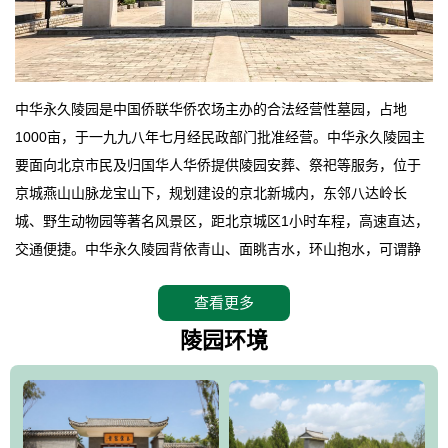
中华永久陵园是中国侨联华侨农场主办的合法经营性墓园，占地
1000亩，于一九九八年七月经民政部门批准经营。中华永久陵园主
要面向北京市民及归国华人华侨提供陵园安葬、祭祀等服务，位于
京城燕山山脉龙宝山下，规划建设的京北新城内，东邻八达岭长
城、野生动物园等著名风景区，距北京城区1小时车程，高速直达，
交通便捷。中华永久陵园背依青山、面眺吉水，环山抱水，可谓静
卧上风上水的京城龙脉之地，是一块皆佳的宝地，财丁双旺的福
查看更多
地。在总体设计上完全以中国传统文化作为前渠，由三条山脊环绕
而成，宛如一把太师椅，呈坐南朝北向，左青龙，右白虎，前朱
陵园环境
雀，后玄武，及其符合中华民族传统的择陵方位。因为三条山脉的
环绕挡住了外界的风吹，流动的生气遇到官厅的水又止住了，正好
符合山环水抱，藏风纳气的要求。中华永久陵园风景庄重典雅、气
势如宏，是华北地区最大的平川式墓园，陵园以皇家建筑风格为载