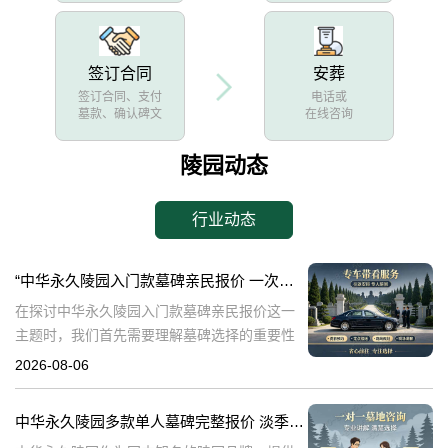
签订合同
安葬
签订合同、支付
电话或
墓款、确认碑文
在线咨询
陵园动态
行业动态
“中华永久陵园入门款墓碑亲民报价 一次性付清享折上折：超值优惠与便捷选择的完美结合”
在探讨中华永久陵园入门款墓碑亲民报价这一
主题时，我们首先需要理解墓碑选择的重要性
及其对逝者与生者的影响。墓碑不仅是对逝者
2026-08-06
的纪念，也是对生者情感的寄托。因此，选择
一款既符合预算又具有纪念意义的墓碑显得尤
中华永久陵园多款单人墓碑完整报价 淡季下单直降数千元详解