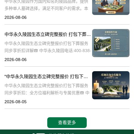
中华永久陵园作为国内知名的陵园品牌，提供
多种单人墓碑选择，满足不同客户的需求。本
文将详细介绍中华永久陵园多款单人墓碑的完
2026-08-06
整报价，并解释淡季下单直降数千元的优惠政
策，帮助消费者做出明智的选择。☎ 中华永
中华永久陵园生态立碑完整报价 打包下葬服务同步享折扣详解
中华永久陵园生态立碑完整报价打包下葬服务
同步享折扣详解☎ 中华永久陵园电话:400-838-
5063在现代社会，人们对死亡和身后事的规划
2026-08-06
越来越重视。中华永久陵园作为国内知名的陵
园品牌，提供了一系列生
“中华永久陵园生态立碑完整报价 打包下葬服务同步享折扣：全方位福利解析与专属优惠”
中华永久陵园生态立碑完整报价打包下葬服务
同步享折扣：全方位福利解析与专属优惠☎ 中
华永久陵园电话:400-838-5063在现代社会，人
2026-08-05
们对生命的尊重和对逝者的缅怀方式有了更多
的选择。中华永久陵园作
查看更多