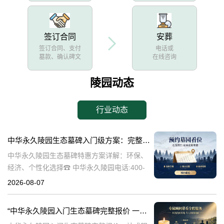
签订合同
安葬
签订合同、支付
电话或
墓款、确认碑文
在线咨询
陵园动态
行业动态
中华永久陵园生态墓碑入门级方案：完整报价与一站式服务打包特惠解析
中华永久陵园生态墓碑特惠方案详解：环保、
经济、个性化选择☎ 中华永久陵园电话:400-
838-5063随着人们对身后事的关注度提升，选
2026-08-07
择一个环保且经济的陵园及墓碑成为许多家庭
的考虑。中华永久陵园，作
“中华永久陵园入门生态墓碑完整报价 一站式服务打包特惠详解”