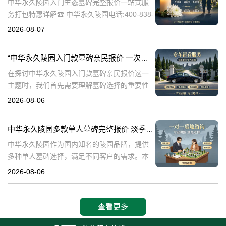
中华永久陵园入门生态墓碑完整报价一站式服
务打包特惠详解☎ 中华永久陵园电话:400-838-
5063中华永久陵园作为国内知名的陵园之一，
2026-08-07
一直致力于提供高品质、个性化的墓碑服务。
生态墓碑作为一种环保、
“中华永久陵园入门款墓碑亲民报价 一次性付清享折上折：超值优惠与便捷选择的完美结合”
在探讨中华永久陵园入门款墓碑亲民报价这一
主题时，我们首先需要理解墓碑选择的重要性
及其对逝者与生者的影响。墓碑不仅是对逝者
2026-08-06
的纪念，也是对生者情感的寄托。因此，选择
一款既符合预算又具有纪念意义的墓碑显得尤
中华永久陵园多款单人墓碑完整报价 淡季下单直降数千元详解
中华永久陵园作为国内知名的陵园品牌，提供
多种单人墓碑选择，满足不同客户的需求。本
文将详细介绍中华永久陵园多款单人墓碑的完
2026-08-06
整报价，并解释淡季下单直降数千元的优惠政
策，帮助消费者做出明智的选择。☎ 中华永
查看更多