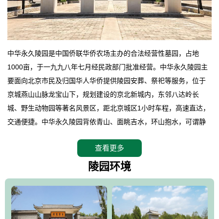
中华永久陵园是中国侨联华侨农场主办的合法经营性墓园，占地
1000亩，于一九九八年七月经民政部门批准经营。中华永久陵园主
要面向北京市民及归国华人华侨提供陵园安葬、祭祀等服务，位于
京城燕山山脉龙宝山下，规划建设的京北新城内，东邻八达岭长
城、野生动物园等著名风景区，距北京城区1小时车程，高速直达，
交通便捷。中华永久陵园背依青山、面眺吉水，环山抱水，可谓静
卧上风上水的京城龙脉之地，是一块皆佳的宝地，财丁双旺的福
查看更多
地。在总体设计上完全以中国传统文化作为前渠，由三条山脊环绕
而成，宛如一把太师椅，呈坐南朝北向，左青龙，右白虎，前朱
陵园环境
雀，后玄武，及其符合中华民族传统的择陵方位。因为三条山脉的
环绕挡住了外界的风吹，流动的生气遇到官厅的水又止住了，正好
符合山环水抱，藏风纳气的要求。中华永久陵园风景庄重典雅、气
势如宏，是华北地区最大的平川式墓园，陵园以皇家建筑风格为载