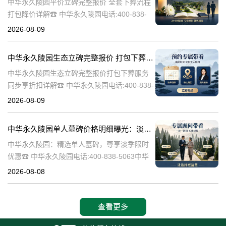
中华永久陵园平价立碑完整报价 全套下葬流程
打包降价详解☎ 中华永久陵园电话:400-838-
5063在人生的旅途中，每个人都会经历生老病
2026-08-09
死。当我们的亲人离开这个世界，留下的是无
尽的思念和缅怀。而中华
中华永久陵园生态立碑完整报价 打包下葬服务同步享折扣详解
中华永久陵园生态立碑完整报价打包下葬服务
同步享折扣详解☎ 中华永久陵园电话:400-838-
5063中华永久陵园作为国内知名的陵园之一，
2026-08-09
一直致力于为用户提供高品质的殡葬服务。生
态立碑作为一种新型的殡
中华永久陵园单人墓碑价格明细曝光：淡季下单立省数千，限时优惠深度解析
中华永久陵园：精选单人墓碑，尊享淡季限时
优惠☎ 中华永久陵园电话:400-838-5063中华
永久陵园，作为国内知名的陵园品牌，始终以
2026-08-08
提供高品质的墓碑产品和服务为己任。本文将
全面解析中华永久陵园多款
查看更多