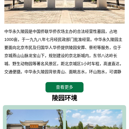
中华永久陵园是中国侨联华侨农场主办的合法经营性墓园，占地
1000亩，于一九九八年七月经民政部门批准经营。中华永久陵园主
要面向北京市民及归国华人华侨提供陵园安葬、祭祀等服务，位于
京城燕山山脉龙宝山下，规划建设的京北新城内，东邻八达岭长
城、野生动物园等著名风景区，距北京城区1小时车程，高速直达，
交通便捷。中华永久陵园背依青山、面眺吉水，环山抱水，可谓静
卧上风上水的京城龙脉之地，是一块皆佳的宝地，财丁双旺的福
查看更多
地。在总体设计上完全以中国传统文化作为前渠，由三条山脊环绕
而成，宛如一把太师椅，呈坐南朝北向，左青龙，右白虎，前朱
陵园环境
雀，后玄武，及其符合中华民族传统的择陵方位。因为三条山脉的
环绕挡住了外界的风吹，流动的生气遇到官厅的水又止住了，正好
符合山环水抱，藏风纳气的要求。中华永久陵园风景庄重典雅、气
势如宏，是华北地区最大的平川式墓园，陵园以皇家建筑风格为载