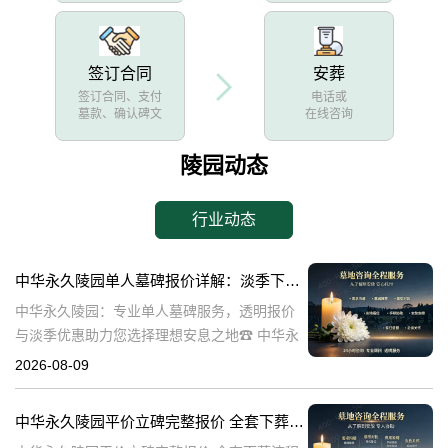
签订合同
安葬
签订合同、支付
电话或
墓款、确认碑文
在线咨询
陵园动态
行业动态
中华永久陵园单人墓碑报价详解：淡季下单享数千元优惠
中华永久陵园：专业单人墓碑服务，透明报价
与淡季优惠助力您选择理想安息之地☎ 中华永
久陵园电话:400-838-5063中华永久陵园，作为
2026-08-09
业界领先的陵园服务提供商，深知每一座墓碑
背后承载的深情与敬意。
中华永久陵园平价立碑完整报价 全套下葬流程打包降价详解