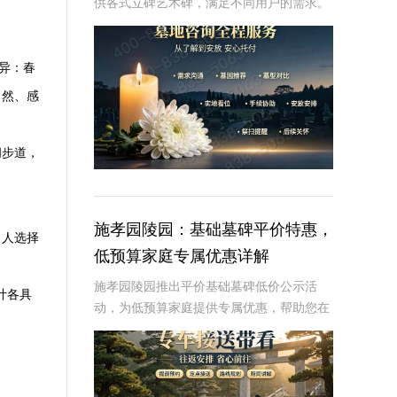
供各式立碑艺术碑，满足不同用户的需求。
本文将详细介绍灵山宝塔陵园各式立碑艺术
碑的价位明细，并探讨组团选购享折上折的
优惠政策。通过本文，读者将了解到不同类
异：春
型立碑艺术
自然、感
闲步道，
施孝园陵园：基础墓碑平价特惠，
名人选择
低预算家庭专属优惠详解
施孝园陵园推出平价基础墓碑低价公示活
计各具
动，为低预算家庭提供专属优惠，帮助您在
预算有限的情况下，也能为逝者选择一款经
济实惠且美观的墓碑。☎ 施孝园陵园电
话:400-838-5063平价基础墓碑的特点：