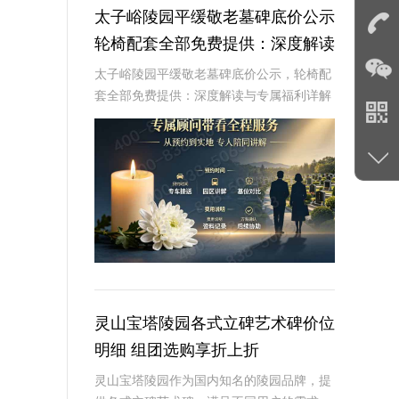
太子峪陵园平缓敬老墓碑底价公示
轮椅配套全部免费提供：深度解读
与专属福利详解
太子峪陵园平缓敬老墓碑底价公示，轮椅配
套全部免费提供：深度解读与专属福利详解
☎ 太子峪陵园电话:400-838-5063随着社会
的发展和人口老龄化的加剧，越来越多的人
开始关注养老和身后事的规划。太子
灵山宝塔陵园各式立碑艺术碑价位
明细 组团选购享折上折
灵山宝塔陵园作为国内知名的陵园品牌，提