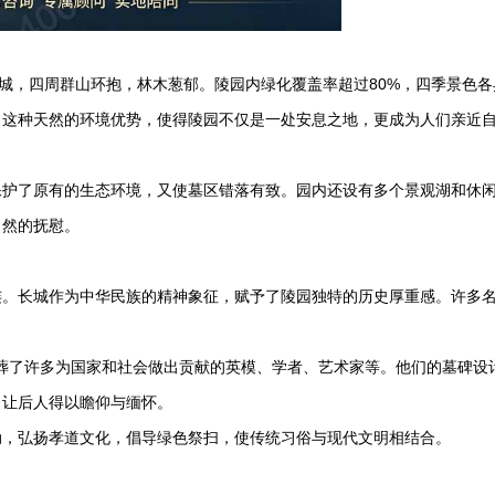
长城，四周群山环抱，林木葱郁。陵园内绿化覆盖率超过80%，四季景色各
。这种天然的环境优势，使得陵园不仅是一处安息之地，更成为人们亲近
保护了原有的生态环境，又使墓区错落有致。园内还设有多个景观湖和休
自然的抚慰。
连。长城作为中华民族的精神象征，赋予了陵园独特的历史厚重感。许多
，安葬了许多为国家和社会做出贡献的英模、学者、艺术家等。他们的墓碑设
，让后人得以瞻仰与缅怀。
动，弘扬孝道文化，倡导绿色祭扫，使传统习俗与现代文明相结合。