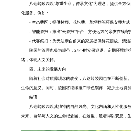
八达岭陵园
以“尊重生命，传承文化”为理念，提供全方
化服务。例如：
- 生态葬区：提供树葬、花坛葬、草坪葬等环保安葬方
- 智能祭扫：推出“云祭扫”平台，方便远方的亲友在线寄
- 代客祭扫：为无法亲自前来的家属提供鲜花摆放、清
陵园的管理也极为规范，24小时安保巡逻、定期环境维
绪，体现人文关怀。
四、未来的发展方向
随着社会对殡葬观念的改变，
八达岭陵园
也在不断创新。
生命的意义。同时，陵园将继续推广绿色殡葬，减少土地资
结语
八达岭陵园
以其独特的自然风光、文化内涵和人性化服
未来、自然与人文的生命纪念园。在这里，逝者得以安息，