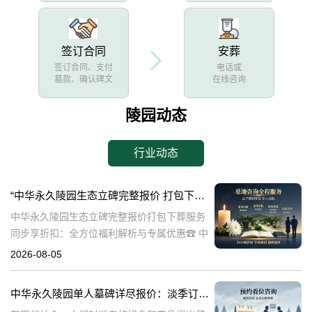
签订合同
安葬
签订合同、支付
电话或
墓款、确认碑文
在线咨询
陵园动态
行业动态
“中华永久陵园生态立碑完整报价 打包下葬服务同步享折扣：全方位福利解析与专属优惠”
中华永久陵园生态立碑完整报价打包下葬服务
同步享折扣：全方位福利解析与专属优惠☎ 中
华永久陵园电话:400-838-5063在现代社会，人
2026-08-05
们对生命的尊重和对逝者的缅怀方式有了更多
的选择。中华永久陵园作
中华永久陵园单人墓碑详尽报价：淡季订购享数千元优惠