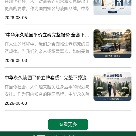
在现代社会，人们对逝者的纪念和安息提出了
更高的要求。作为国内知名的陵园品牌，中华
永久陵园提供多种单人墓碑选择，以满足不同
2026-08-05
客户的需求。本文将详细介绍中华永久陵园多
款单人墓碑的报价详情，并解读淡季下单直降
“中华永久陵园平价立碑完整报价 全套下葬流程打包降价”
在人生的旅程中，我们总会面临生老病死的自
然规律。当我们的亲人或挚爱离去，如何妥善
安排他们的身后事，成为每个家庭必须面对的
2026-08-03
重要课题。中华永久陵园作为一家专业的陵园
服务机构，致力于为家属提供平价、便捷的立
中华永久陵园平价立碑套餐：完整下葬流程打包优惠咨询指南
在当今社会，人们越来越关注身后事的规划与
安排。作为国内知名的陵园品牌，中华永久陵
园凭借其平价立碑与全套下葬流程打包服务，
2026-08-03
赢得了众多家庭的信赖与认可。本文将围绕中
华永久陵园平价立碑的详细报价、全套下葬流
查看更多