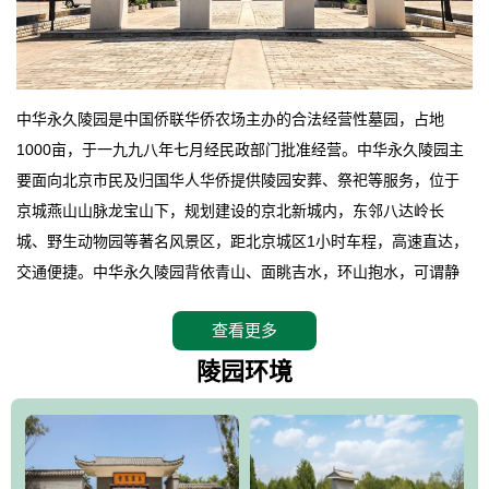
中华永久陵园是中国侨联华侨农场主办的合法经营性墓园，占地
1000亩，于一九九八年七月经民政部门批准经营。中华永久陵园主
要面向北京市民及归国华人华侨提供陵园安葬、祭祀等服务，位于
京城燕山山脉龙宝山下，规划建设的京北新城内，东邻八达岭长
城、野生动物园等著名风景区，距北京城区1小时车程，高速直达，
交通便捷。中华永久陵园背依青山、面眺吉水，环山抱水，可谓静
卧上风上水的京城龙脉之地，是一块皆佳的宝地，财丁双旺的福
查看更多
地。在总体设计上完全以中国传统文化作为前渠，由三条山脊环绕
而成，宛如一把太师椅，呈坐南朝北向，左青龙，右白虎，前朱
陵园环境
雀，后玄武，及其符合中华民族传统的择陵方位。因为三条山脉的
环绕挡住了外界的风吹，流动的生气遇到官厅的水又止住了，正好
符合山环水抱，藏风纳气的要求。中华永久陵园风景庄重典雅、气
势如宏，是华北地区最大的平川式墓园，陵园以皇家建筑风格为载