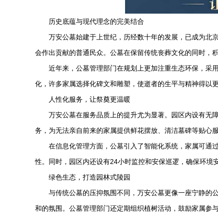
历史底蕴与现代理念的完美结合
万安公墓
始建于上世纪，历经数十年的发展，已成为北
会作出贡献的普通民众。公墓在保留传统丧葬文化的同时，
近年来，公墓管理部门在规划上更加注重生态环保，采
化，许多家属选择化碑文和雕塑，使逝者的生平与精神得以
人性化服务，让祭奠更温暖
万安公墓
在服务品质上的提升尤为显著。园区内设有无障
务，为无法亲自前来的家属提供鲜花摆放、清洁墓碑等贴心
在信息化管理方面，公墓引入了智能化系统，家属可通过
性。同时，园区内还设有24小时监控和安保巡逻，确保环境
绿色生态，打造园林式陵园
与传统公墓的压抑氛围不同，
万安公墓
更像一座宁静的
和的氛围。公墓管理部门还定期组织植树活动，鼓励家属参