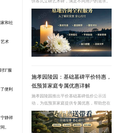
供各式立碑艺术碑，满足不同用户的需求。
本文将详细介绍灵山宝塔陵园各式立碑艺术
碑的价位明细，并探讨组团选购享折上折的
优惠政策。通过本文，读者将了解到不同类
国家和社
型立碑艺术
向艺术
扫”服
施孝园陵园：基础墓碑平价特惠，
低预算家庭专属优惠详解
升了便利
施孝园陵园推出平价基础墓碑低价公示活
动，为低预算家庭提供专属优惠，帮助您在
预算有限的情况下，也能为逝者选择一款经
济实惠且美观的墓碑。☎ 施孝园陵园电
出宁静祥
话:400-838-5063平价基础墓碑的特点：
空间。