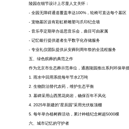
陵园在细节设计上尽显人文关怀：
- 全园无障碍通道覆盖率达100%，轮椅可直达每个墓区
- 宠物墓区设有彩虹桥雕塑与爪印纪念墙
- 音乐亭定期举办追思音乐会，曲目可由家属
- 记忆银行提供逝者生平数字化存储服务
- 专业礼仪团队提供从安葬到周年祭的全流程服务
五、绿色殡葬的典范之作
作为北京市生态葬示范单位，
通惠陵园
推出系列环保举
1. 雨水中回用系统每年节水2万吨
2. 生物防治替代农药，维护生态平衡
3. 墓碑采用山西黑花岗岩，确保百年不风化
4. 2025年新建的"星辰园"采用光伏板顶棚
5. 每年举办植树葬活动，累计种植纪念树超5000棵
六、城市记忆的守护者