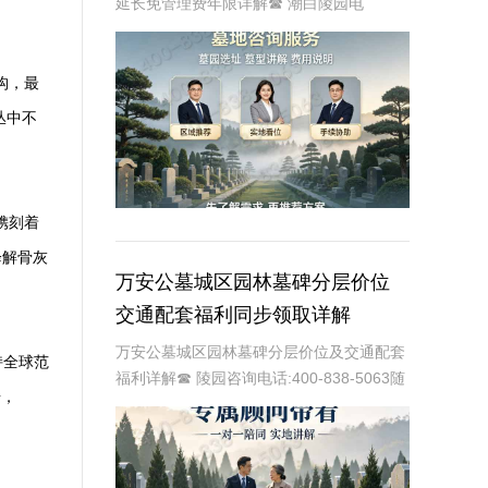
延长免管理费年限详解☎ 潮白陵园电
话:400-838-5063在生命的长河中，每个人
都会面临生老病死的自然规律。当亲人离
去，我们如何在纪念他们的同时，也给予他
构，最
们
丛中不
镌刻着
降解骨灰
万安公墓城区园林墓碑分层价位
交通配套福利同步领取详解
万安公墓城区园林墓碑分层价位及交通配套
持全球范
福利详解☎ 陵园咨询电话:400-838-5063随
据，
着城市化进程的加快，人们对逝者的纪念方
式也在不断更新。万安公墓作为一家历史悠
久的公墓，一直致力于提供高品质的