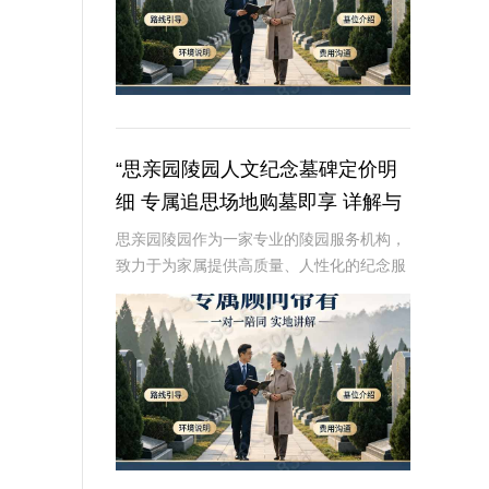
“思亲园陵园人文纪念墓碑定价明
细 专属追思场地购墓即享 详解与
优惠活动”
思亲园陵园作为一家专业的陵园服务机构，
致力于为家属提供高质量、人性化的纪念服
务。本文将详细介绍思亲园陵园人文纪念墓
碑的定价明细，以及专属追思场地的购墓优
惠活动，帮助家属更好地了解和选择合适的
纪念方式。