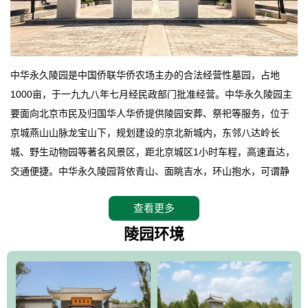
中华永久陵园是中国侨联华侨农场主办的合法经营性墓园，占地
1000亩，于一九九八年七月经民政部门批准经营。中华永久陵园主
要面向北京市民及归国华人华侨提供陵园安葬、祭祀等服务，位于
京城燕山山脉龙宝山下，规划建设的京北新城内，东邻八达岭长
城、野生动物园等著名风景区，距北京城区1小时车程，高速直达，
交通便捷。中华永久陵园背依青山、面眺吉水，环山抱水，可谓静
卧上风上水的京城龙脉之地，是一块皆佳的宝地，财丁双旺的福
查看更多
地。在总体设计上完全以中国传统文化作为前渠，由三条山脊环绕
而成，宛如一把太师椅，呈坐南朝北向，左青龙，右白虎，前朱
陵园环境
雀，后玄武，及其符合中华民族传统的择陵方位。因为三条山脉的
环绕挡住了外界的风吹，流动的生气遇到官厅的水又止住了，正好
符合山环水抱，藏风纳气的要求。中华永久陵园风景庄重典雅、气
势如宏，是华北地区最大的平川式墓园，陵园以皇家建筑风格为载