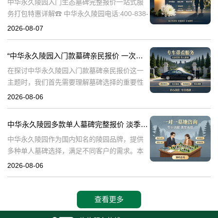
中华永久陵园入门生态墓碑完整报价一站式服
务打包特惠详解☎ 中华永久陵园电话:400-838-
5063中华永久陵园作为国内知名的陵园之一，
2026-08-07
一直致力于提供高品质、个性化的墓碑服务。
生态墓碑作为一种环保、
“中华永久陵园入门款墓碑亲民报价 一次性付清享折上折：超值优惠与便捷选择的完美结合”
在探讨中华永久陵园入门款墓碑亲民报价这一
主题时，我们首先需要理解墓碑选择的重要性
及其对逝者与生者的影响。墓碑不仅是对逝者
2026-08-06
的纪念，也是对生者情感的寄托。因此，选择
一款既符合预算又具有纪念意义的墓碑显得尤
中华永久陵园多款单人墓碑完整报价 淡季下单直降数千元详解
中华永久陵园作为国内知名的陵园品牌，提供
多种单人墓碑选择，满足不同客户的需求。本
文将详细介绍中华永久陵园多款单人墓碑的完
2026-08-06
整报价，并解释淡季下单直降数千元的优惠政
策，帮助消费者做出明智的选择。☎ 中华永
查看更多