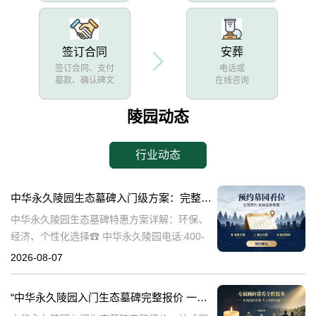
签订合同
安葬
签订合同、支付
电话或
墓款、确认碑文
在线咨询
陵园动态
行业动态
中华永久陵园生态墓碑入门级方案：完整报价与一站式服务打包特惠解析
中华永久陵园生态墓碑特惠方案详解：环保、
经济、个性化选择☎ 中华永久陵园电话:400-
838-5063随着人们对身后事的关注度提升，选
2026-08-07
择一个环保且经济的陵园及墓碑成为许多家庭
的考虑。中华永久陵园，作
“中华永久陵园入门生态墓碑完整报价 一站式服务打包特惠详解”