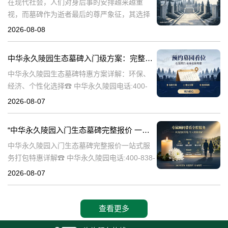
在现代社会，人们对身后事的安排越来越重
视，而墓碑作为逝者最后的尊严象征，其选择
与设计也变得尤为重要。中华永久陵园作为中
2026-08-08
国领先的陵园品牌，始终致力于为家属提供高
品质、个性化的墓碑选择，同时注重亲民价格
中华永久陵园生态墓碑入门级方案：完整报价与一站式服务打包特惠解析
和
中华永久陵园生态墓碑特惠方案详解：环保、
经济、个性化选择☎ 中华永久陵园电话:400-
838-5063随着人们对身后事的关注度提升，选
2026-08-07
择一个环保且经济的陵园及墓碑成为许多家庭
的考虑。中华永久陵园，作
“中华永久陵园入门生态墓碑完整报价 一站式服务打包特惠详解”
中华永久陵园入门生态墓碑完整报价一站式服
务打包特惠详解☎ 中华永久陵园电话:400-838-
5063中华永久陵园作为国内知名的陵园之一，
2026-08-07
一直致力于提供高品质、个性化的墓碑服务。
生态墓碑作为一种环保、
查看更多