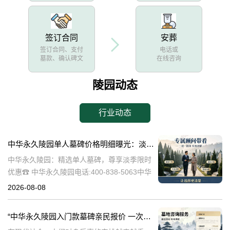
签订合同
安葬
签订合同、支付
电话或
墓款、确认碑文
在线咨询
陵园动态
行业动态
中华永久陵园单人墓碑价格明细曝光：淡季下单立省数千，限时优惠深度解析
中华永久陵园：精选单人墓碑，尊享淡季限时
优惠☎ 中华永久陵园电话:400-838-5063中华
永久陵园，作为国内知名的陵园品牌，始终以
2026-08-08
提供高品质的墓碑产品和服务为己任。本文将
全面解析中华永久陵园多款
“中华永久陵园入门款墓碑亲民报价 一次性付清享折上折：超值优惠与便捷选择的完美结合”