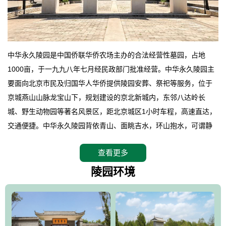
中华永久陵园是中国侨联华侨农场主办的合法经营性墓园，占地
1000亩，于一九九八年七月经民政部门批准经营。中华永久陵园主
要面向北京市民及归国华人华侨提供陵园安葬、祭祀等服务，位于
京城燕山山脉龙宝山下，规划建设的京北新城内，东邻八达岭长
城、野生动物园等著名风景区，距北京城区1小时车程，高速直达，
交通便捷。中华永久陵园背依青山、面眺吉水，环山抱水，可谓静
卧上风上水的京城龙脉之地，是一块皆佳的宝地，财丁双旺的福
查看更多
地。在总体设计上完全以中国传统文化作为前渠，由三条山脊环绕
而成，宛如一把太师椅，呈坐南朝北向，左青龙，右白虎，前朱
陵园环境
雀，后玄武，及其符合中华民族传统的择陵方位。因为三条山脉的
环绕挡住了外界的风吹，流动的生气遇到官厅的水又止住了，正好
符合山环水抱，藏风纳气的要求。中华永久陵园风景庄重典雅、气
势如宏，是华北地区最大的平川式墓园，陵园以皇家建筑风格为载