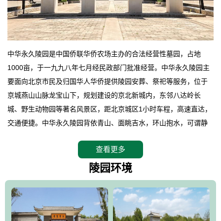
中华永久陵园是中国侨联华侨农场主办的合法经营性墓园，占地
1000亩，于一九九八年七月经民政部门批准经营。中华永久陵园主
要面向北京市民及归国华人华侨提供陵园安葬、祭祀等服务，位于
京城燕山山脉龙宝山下，规划建设的京北新城内，东邻八达岭长
城、野生动物园等著名风景区，距北京城区1小时车程，高速直达，
交通便捷。中华永久陵园背依青山、面眺吉水，环山抱水，可谓静
卧上风上水的京城龙脉之地，是一块皆佳的宝地，财丁双旺的福
查看更多
地。在总体设计上完全以中国传统文化作为前渠，由三条山脊环绕
而成，宛如一把太师椅，呈坐南朝北向，左青龙，右白虎，前朱
陵园环境
雀，后玄武，及其符合中华民族传统的择陵方位。因为三条山脉的
环绕挡住了外界的风吹，流动的生气遇到官厅的水又止住了，正好
符合山环水抱，藏风纳气的要求。中华永久陵园风景庄重典雅、气
势如宏，是华北地区最大的平川式墓园，陵园以皇家建筑风格为载