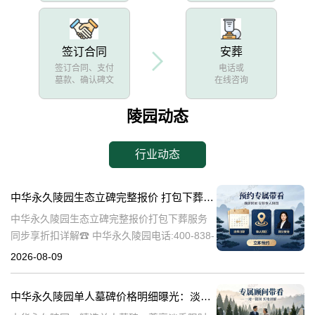
签订合同
安葬
签订合同、支付
电话或
墓款、确认碑文
在线咨询
陵园动态
行业动态
中华永久陵园生态立碑完整报价 打包下葬服务同步享折扣详解
中华永久陵园生态立碑完整报价打包下葬服务
同步享折扣详解☎ 中华永久陵园电话:400-838-
5063中华永久陵园作为国内知名的陵园之一，
2026-08-09
一直致力于为用户提供高品质的殡葬服务。生
态立碑作为一种新型的殡
中华永久陵园单人墓碑价格明细曝光：淡季下单立省数千，限时优惠深度解析