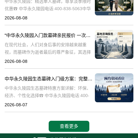
中华永久陵园：精选单人墓碑，尊享淡季限时
优惠☎ 中华永久陵园电话:400-838-5063中华
永久陵园，作为国内知名的陵园品牌，始终以
2026-08-08
提供高品质的墓碑产品和服务为己任。本文将
全面解析中华永久陵园多款
“中华永久陵园入门款墓碑亲民报价 一次性付清享折上折：超值优惠与便捷选择的完美结合”
在现代社会，人们对身后事的安排越来越重
视，而墓碑作为逝者最后的尊严象征，其选择
与设计也变得尤为重要。中华永久陵园作为中
2026-08-08
国领先的陵园品牌，始终致力于为家属提供高
品质、个性化的墓碑选择，同时注重亲民价格
中华永久陵园生态墓碑入门级方案：完整报价与一站式服务打包特惠解析
和
中华永久陵园生态墓碑特惠方案详解：环保、
经济、个性化选择☎ 中华永久陵园电话:400-
838-5063随着人们对身后事的关注度提升，选
2026-08-07
择一个环保且经济的陵园及墓碑成为许多家庭
的考虑。中华永久陵园，作
查看更多