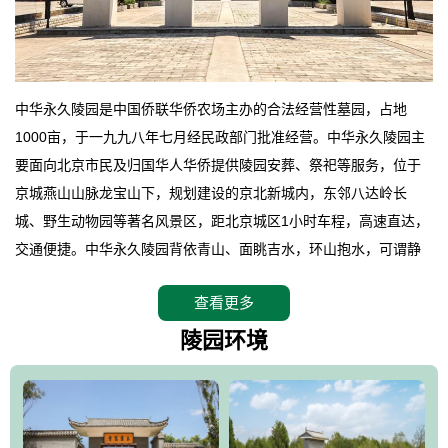
中华永久陵园是中国侨联华侨农场主办的合法经营性墓园，占地
1000亩，于一九九八年七月经民政部门批准经营。中华永久陵园主
要面向北京市民及归国华人华侨提供陵园安葬、祭祀等服务，位于
京城燕山山脉龙宝山下，规划建设的京北新城内，东邻八达岭长
城、野生动物园等著名风景区，距北京城区1小时车程，高速直达，
交通便捷。中华永久陵园背依青山、面眺吉水，环山抱水，可谓静
卧上风上水的京城龙脉之地，是一块皆佳的宝地，财丁双旺的福
查看更多
地。在总体设计上完全以中国传统文化作为前渠，由三条山脊环绕
而成，宛如一把太师椅，呈坐南朝北向，左青龙，右白虎，前朱
陵园环境
雀，后玄武，及其符合中华民族传统的择陵方位。因为三条山脉的
环绕挡住了外界的风吹，流动的生气遇到官厅的水又止住了，正好
符合山环水抱，藏风纳气的要求。中华永久陵园风景庄重典雅、气
势如宏，是华北地区最大的平川式墓园，陵园以皇家建筑风格为载