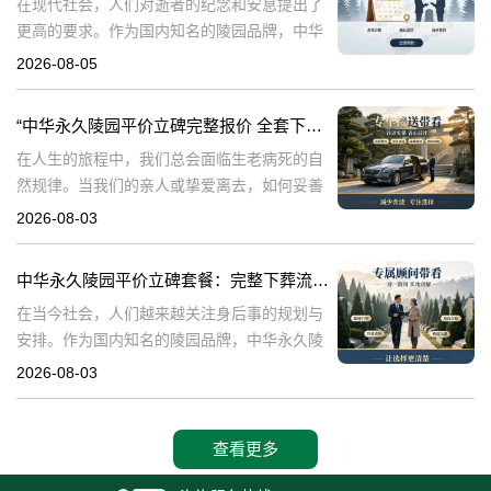
在现代社会，人们对逝者的纪念和安息提出了
更高的要求。作为国内知名的陵园品牌，中华
永久陵园提供多种单人墓碑选择，以满足不同
2026-08-05
客户的需求。本文将详细介绍中华永久陵园多
款单人墓碑的报价详情，并解读淡季下单直降
“中华永久陵园平价立碑完整报价 全套下葬流程打包降价”
在人生的旅程中，我们总会面临生老病死的自
然规律。当我们的亲人或挚爱离去，如何妥善
安排他们的身后事，成为每个家庭必须面对的
2026-08-03
重要课题。中华永久陵园作为一家专业的陵园
服务机构，致力于为家属提供平价、便捷的立
中华永久陵园平价立碑套餐：完整下葬流程打包优惠咨询指南
在当今社会，人们越来越关注身后事的规划与
安排。作为国内知名的陵园品牌，中华永久陵
园凭借其平价立碑与全套下葬流程打包服务，
2026-08-03
赢得了众多家庭的信赖与认可。本文将围绕中
华永久陵园平价立碑的详细报价、全套下葬流
查看更多