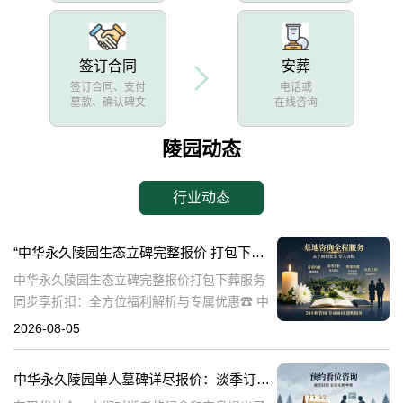
签订合同
安葬
签订合同、支付
电话或
墓款、确认碑文
在线咨询
陵园动态
行业动态
“中华永久陵园生态立碑完整报价 打包下葬服务同步享折扣：全方位福利解析与专属优惠”
中华永久陵园生态立碑完整报价打包下葬服务
同步享折扣：全方位福利解析与专属优惠☎ 中
华永久陵园电话:400-838-5063在现代社会，人
2026-08-05
们对生命的尊重和对逝者的缅怀方式有了更多
的选择。中华永久陵园作
中华永久陵园单人墓碑详尽报价：淡季订购享数千元优惠