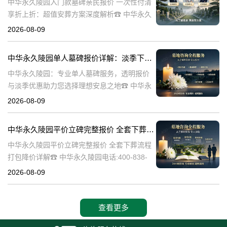
中华永久陵园入门款墓碑亲民报价 一次性付清
享折上折：超值安葬方案深度解析☎ 中华永久
陵园电话:400-838-5063在人生的旅程中，我们
2026-08-09
总会面临生离死别的时刻。当亲人离世，选择
一个合适的安葬地点，
中华永久陵园单人墓碑报价详解：淡季下单享数千元优惠
中华永久陵园：专业单人墓碑服务，透明报价
与淡季优惠助力您选择理想安息之地☎ 中华永
久陵园电话:400-838-5063中华永久陵园，作为
2026-08-09
业界领先的陵园服务提供商，深知每一座墓碑
背后承载的深情与敬意。
中华永久陵园平价立碑完整报价 全套下葬流程打包降价详解
中华永久陵园平价立碑完整报价 全套下葬流程
打包降价详解☎ 中华永久陵园电话:400-838-
5063在人生的旅途中，每个人都会经历生老病
2026-08-09
死。当我们的亲人离开这个世界，留下的是无
尽的思念和缅怀。而中华
查看更多