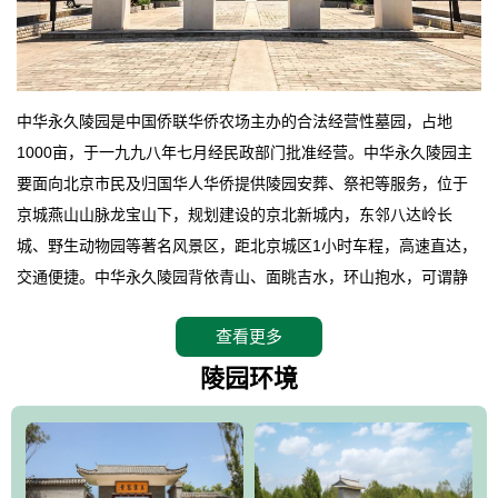
中华永久陵园是中国侨联华侨农场主办的合法经营性墓园，占地
1000亩，于一九九八年七月经民政部门批准经营。中华永久陵园主
要面向北京市民及归国华人华侨提供陵园安葬、祭祀等服务，位于
京城燕山山脉龙宝山下，规划建设的京北新城内，东邻八达岭长
城、野生动物园等著名风景区，距北京城区1小时车程，高速直达，
交通便捷。中华永久陵园背依青山、面眺吉水，环山抱水，可谓静
卧上风上水的京城龙脉之地，是一块皆佳的宝地，财丁双旺的福
查看更多
地。在总体设计上完全以中国传统文化作为前渠，由三条山脊环绕
而成，宛如一把太师椅，呈坐南朝北向，左青龙，右白虎，前朱
陵园环境
雀，后玄武，及其符合中华民族传统的择陵方位。因为三条山脉的
环绕挡住了外界的风吹，流动的生气遇到官厅的水又止住了，正好
符合山环水抱，藏风纳气的要求。中华永久陵园风景庄重典雅、气
势如宏，是华北地区最大的平川式墓园，陵园以皇家建筑风格为载