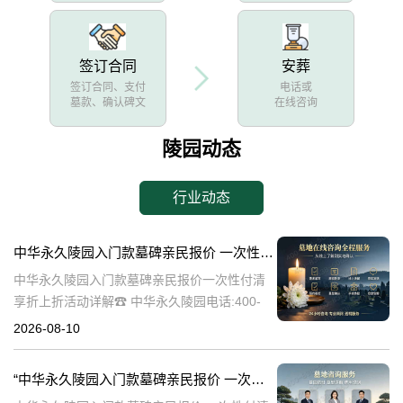
签订合同
安葬
签订合同、支付
电话或
墓款、确认碑文
在线咨询
陵园动态
行业动态
中华永久陵园入门款墓碑亲民报价 一次性付清享折上折活动详解
中华永久陵园入门款墓碑亲民报价一次性付清
享折上折活动详解☎ 中华永久陵园电话:400-
838-5063中华永久陵园，作为一家深受公众信
2026-08-10
赖的陵园品牌，一直致力于为家属提供高品
质、高性价比的殡葬服务。近
“中华永久陵园入门款墓碑亲民报价 一次性付清享折上折：超值安葬方案深度解析”