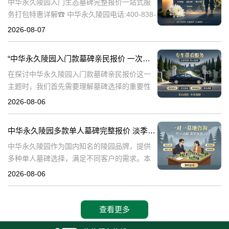
中华永久陵园入门生态墓碑完整报价一站式服
务打包特惠详解☎ 中华永久陵园电话:400-838-
5063中华永久陵园作为国内知名的陵园之一，
2026-08-07
一直致力于提供高品质、个性化的墓碑服务。
生态墓碑作为一种环保、
“中华永久陵园入门款墓碑亲民报价 一次性付清享折上折：超值优惠与便捷选择的完美结合”
在探讨中华永久陵园入门款墓碑亲民报价这一
主题时，我们首先需要理解墓碑选择的重要性
及其对逝者与生者的影响。墓碑不仅是对逝者
2026-08-06
的纪念，也是对生者情感的寄托。因此，选择
一款既符合预算又具有纪念意义的墓碑显得尤
中华永久陵园多款单人墓碑完整报价 淡季下单直降数千元详解
中华永久陵园作为国内知名的陵园品牌，提供
多种单人墓碑选择，满足不同客户的需求。本
文将详细介绍中华永久陵园多款单人墓碑的完
2026-08-06
整报价，并解释淡季下单直降数千元的优惠政
策，帮助消费者做出明智的选择。☎ 中华永
查看更多