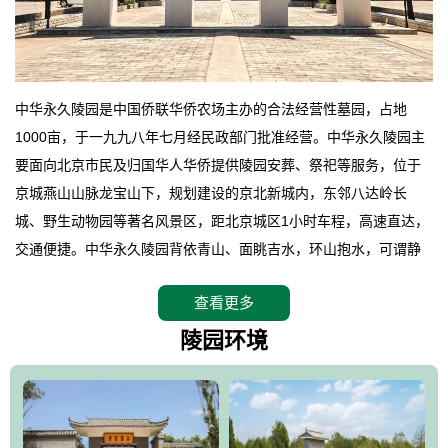
中华永久陵园是中国侨联华侨农场主办的合法经营性墓园，占地
1000亩，于一九九八年七月经民政部门批准经营。中华永久陵园主
要面向北京市民及归国华人华侨提供陵园安葬、祭祀等服务，位于
京城燕山山脉龙宝山下，规划建设的京北新城内，东邻八达岭长
城、野生动物园等著名风景区，距北京城区1小时车程，高速直达，
交通便捷。中华永久陵园背依青山、面眺吉水，环山抱水，可谓静
卧上风上水的京城龙脉之地，是一块皆佳的宝地，财丁双旺的福
查看更多
地。在总体设计上完全以中国传统文化作为前渠，由三条山脊环绕
而成，宛如一把太师椅，呈坐南朝北向，左青龙，右白虎，前朱
陵园环境
雀，后玄武，及其符合中华民族传统的择陵方位。因为三条山脉的
环绕挡住了外界的风吹，流动的生气遇到官厅的水又止住了，正好
符合山环水抱，藏风纳气的要求。中华永久陵园风景庄重典雅、气
势如宏，是华北地区最大的平川式墓园，陵园以皇家建筑风格为载