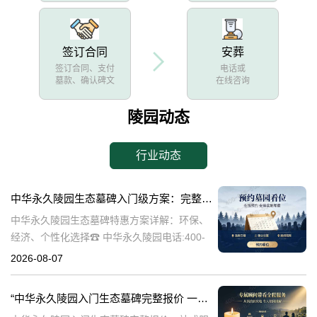
签订合同
安葬
签订合同、支付
电话或
墓款、确认碑文
在线咨询
陵园动态
行业动态
中华永久陵园生态墓碑入门级方案：完整报价与一站式服务打包特惠解析
中华永久陵园生态墓碑特惠方案详解：环保、
经济、个性化选择☎ 中华永久陵园电话:400-
838-5063随着人们对身后事的关注度提升，选
2026-08-07
择一个环保且经济的陵园及墓碑成为许多家庭
的考虑。中华永久陵园，作
“中华永久陵园入门生态墓碑完整报价 一站式服务打包特惠详解”