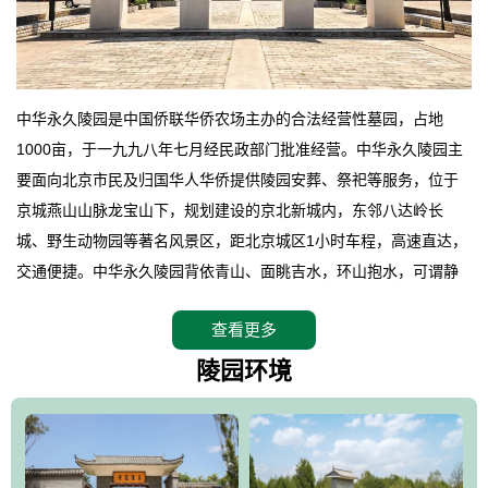
中华永久陵园是中国侨联华侨农场主办的合法经营性墓园，占地
1000亩，于一九九八年七月经民政部门批准经营。中华永久陵园主
要面向北京市民及归国华人华侨提供陵园安葬、祭祀等服务，位于
京城燕山山脉龙宝山下，规划建设的京北新城内，东邻八达岭长
城、野生动物园等著名风景区，距北京城区1小时车程，高速直达，
交通便捷。中华永久陵园背依青山、面眺吉水，环山抱水，可谓静
卧上风上水的京城龙脉之地，是一块皆佳的宝地，财丁双旺的福
查看更多
地。在总体设计上完全以中国传统文化作为前渠，由三条山脊环绕
而成，宛如一把太师椅，呈坐南朝北向，左青龙，右白虎，前朱
陵园环境
雀，后玄武，及其符合中华民族传统的择陵方位。因为三条山脉的
环绕挡住了外界的风吹，流动的生气遇到官厅的水又止住了，正好
符合山环水抱，藏风纳气的要求。中华永久陵园风景庄重典雅、气
势如宏，是华北地区最大的平川式墓园，陵园以皇家建筑风格为载