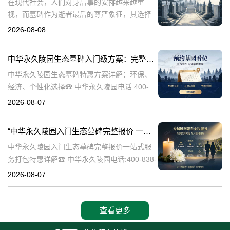
在现代社会，人们对身后事的安排越来越重
视，而墓碑作为逝者最后的尊严象征，其选择
与设计也变得尤为重要。中华永久陵园作为中
2026-08-08
国领先的陵园品牌，始终致力于为家属提供高
品质、个性化的墓碑选择，同时注重亲民价格
中华永久陵园生态墓碑入门级方案：完整报价与一站式服务打包特惠解析
和
中华永久陵园生态墓碑特惠方案详解：环保、
经济、个性化选择☎ 中华永久陵园电话:400-
838-5063随着人们对身后事的关注度提升，选
2026-08-07
择一个环保且经济的陵园及墓碑成为许多家庭
的考虑。中华永久陵园，作
“中华永久陵园入门生态墓碑完整报价 一站式服务打包特惠详解”
中华永久陵园入门生态墓碑完整报价一站式服
务打包特惠详解☎ 中华永久陵园电话:400-838-
5063中华永久陵园作为国内知名的陵园之一，
2026-08-07
一直致力于提供高品质、个性化的墓碑服务。
生态墓碑作为一种环保、
查看更多