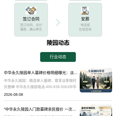
签订合同
安葬
签订合同、支付
电话或
墓款、确认碑文
在线咨询
陵园动态
行业动态
中华永久陵园单人墓碑价格明细曝光：淡季下单立省数千，限时优惠深度解析
中华永久陵园：精选单人墓碑，尊享淡季限时
优惠☎ 中华永久陵园电话:400-838-5063中华
永久陵园，作为国内知名的陵园品牌，始终以
2026-08-08
提供高品质的墓碑产品和服务为己任。本文将
全面解析中华永久陵园多款
“中华永久陵园入门款墓碑亲民报价 一次性付清享折上折：超值优惠与便捷选择的完美结合”