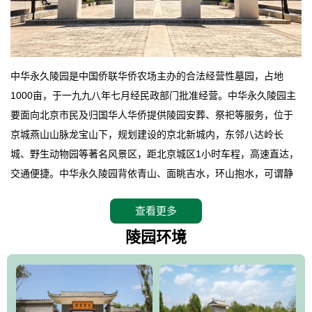
中华永久陵园是中国侨联华侨农场主办的合法经营性墓园，占地
1000亩，于一九九八年七月经民政部门批准经营。中华永久陵园主
要面向北京市民及归国华人华侨提供陵园安葬、祭祀等服务，位于
京城燕山山脉龙宝山下，规划建设的京北新城内，东邻八达岭长
城、野生动物园等著名风景区，距北京城区1小时车程，高速直达，
交通便捷。中华永久陵园背依青山、面眺吉水，环山抱水，可谓静
卧上风上水的京城龙脉之地，是一块皆佳的宝地，财丁双旺的福
查看更多
地。在总体设计上完全以中国传统文化作为前渠，由三条山脊环绕
而成，宛如一把太师椅，呈坐南朝北向，左青龙，右白虎，前朱
陵园环境
雀，后玄武，及其符合中华民族传统的择陵方位。因为三条山脉的
环绕挡住了外界的风吹，流动的生气遇到官厅的水又止住了，正好
符合山环水抱，藏风纳气的要求。中华永久陵园风景庄重典雅、气
势如宏，是华北地区最大的平川式墓园，陵园以皇家建筑风格为载