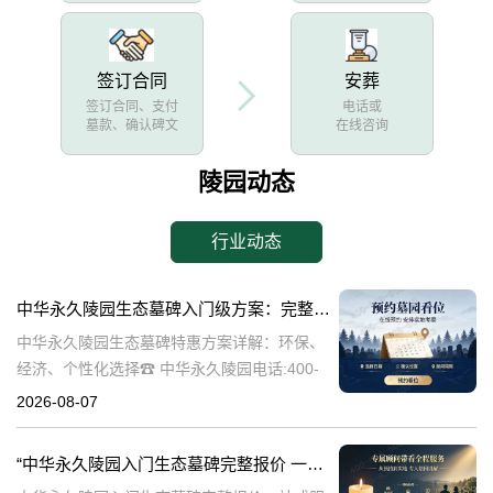
签订合同
安葬
签订合同、支付
电话或
墓款、确认碑文
在线咨询
陵园动态
行业动态
中华永久陵园生态墓碑入门级方案：完整报价与一站式服务打包特惠解析
中华永久陵园生态墓碑特惠方案详解：环保、
经济、个性化选择☎ 中华永久陵园电话:400-
838-5063随着人们对身后事的关注度提升，选
2026-08-07
择一个环保且经济的陵园及墓碑成为许多家庭
的考虑。中华永久陵园，作
“中华永久陵园入门生态墓碑完整报价 一站式服务打包特惠详解”