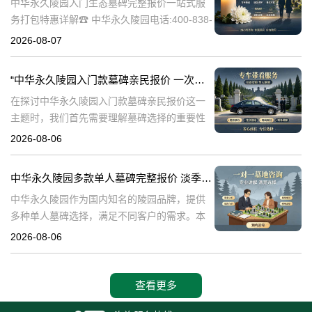
中华永久陵园入门生态墓碑完整报价一站式服
务打包特惠详解☎ 中华永久陵园电话:400-838-
5063中华永久陵园作为国内知名的陵园之一，
2026-08-07
一直致力于提供高品质、个性化的墓碑服务。
生态墓碑作为一种环保、
“中华永久陵园入门款墓碑亲民报价 一次性付清享折上折：超值优惠与便捷选择的完美结合”
在探讨中华永久陵园入门款墓碑亲民报价这一
主题时，我们首先需要理解墓碑选择的重要性
及其对逝者与生者的影响。墓碑不仅是对逝者
2026-08-06
的纪念，也是对生者情感的寄托。因此，选择
一款既符合预算又具有纪念意义的墓碑显得尤
中华永久陵园多款单人墓碑完整报价 淡季下单直降数千元详解
中华永久陵园作为国内知名的陵园品牌，提供
多种单人墓碑选择，满足不同客户的需求。本
文将详细介绍中华永久陵园多款单人墓碑的完
2026-08-06
整报价，并解释淡季下单直降数千元的优惠政
策，帮助消费者做出明智的选择。☎ 中华永
查看更多