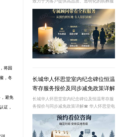
致力于为客户提供高品质、透明化的殡葬服
务。在墓碑定价方面，清颐园陵园实行分区
管理，确保墓碑定价的清晰透明，让客户在
选择时能够一目了然，避免不必要的误解和
纠纷。本文
，将园
璨，冬
长城华人怀思堂室内纪念碑位恒温
寄存服务报价及同步减免政策详解
料，避免
长城华人怀思堂室内纪念碑位及恒温寄存服
务报价与同步减免政策详解☎ 华人怀思堂电
认证，
话:400-838-5063一、引言随着社会观念的
进步，人们对逝者的纪念方式日益多元化。
室内纪念碑位作为一种新兴的纪念
家训