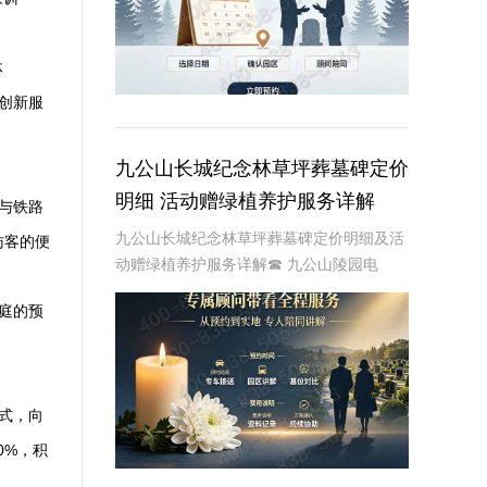
体
创新服
九公山长城纪念林草坪葬墓碑定价
明细 活动赠绿植养护服务详解
与铁路
九公山长城纪念林草坪葬墓碑定价明细及活
访客的便
动赠绿植养护服务详解☎ 九公山陵园电
话:400-838-5063在现代社会，随着人们环
庭的预
保意识的增强和对生命意义的深刻理解，草
坪葬墓碑逐渐成为一种新型的、环保的、
式，向
0%，积