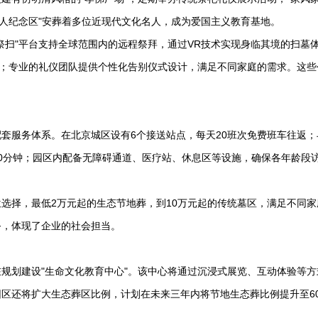
名人纪念区"安葬着多位近现代文化名人，成为爱国主义教育基地。
祭扫"平台支持全球范围内的远程祭拜，通过VR技术实现身临其境的扫墓
平；专业的礼仪团队提供个性化告别仪式设计，满足不同家庭的需求。这些
套服务体系。在北京城区设有6个接送站点，每天20班次免费班车往返；
0分钟；园区内配备无障碍通道、医疗站、休息区等设施，确保各年龄段
选择，最低2万元起的生态节地葬，到10万元起的传统墓区，满足不同家
务，体现了企业的社会担当。
在规划建设"生命文化教育中心"。该中心将通过沉浸式展览、互动体验等方
区还将扩大生态葬区比例，计划在未来三年内将节地生态葬比例提升至6