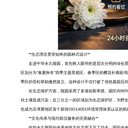
**生态理念贯穿始终的园林式设计**
走进
中华永久陵园
，首先映入眼帘的是层次分明的绿化景
区划分为"春夏秋冬"四季主题景观区。春季区的樱花长廊延
季区的苍松翠柏傲然挺立。这种设计不仅打破了传统墓园压
在生态保护方面，陵园采用了多项创新举措。园区内90
对土壤造成污染；近三分之一的区域划为生态保护区，为野生
也成为京津冀地区首个获得ISO14001环境管理体系认证的
**文化传承与现代殡仪服务的完美融合**
中华永久陵园
在传承传统文化方面下足了功夫。园区中央