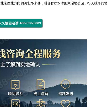
于北京西北方向的河北怀来县，毗邻官厅水库国家湿地公园，得天独厚的
久陵园电话:400-838-5063