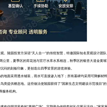
观。陵园投资方深谙"天人合一"的传统智慧，特邀国际知名景观设计团队
绵两公里，夏季区的荷花池与官厅水库水系相连，秋季区的银杏大道金黄璀
抑沉闷的刻板印象，更创造出四季皆景的游览体验。
%的地面采用透水铺装，雨水可直接渗入地下；所有墓碑均采用可降解材
鸟类提供栖息地。这些做法使陵园获得了"国家生态文明建设示范项目"的
殡葬服务机构。
建有仿明清风格的"孝悌广场"，定期举办传统祭祀礼仪展示活动；"家风