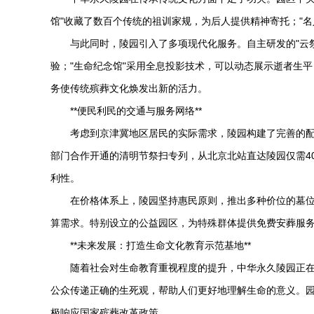
馆"收藏了数百个传统的祖训家规，为后人提供精神寄托；"
与此同时，陵园引入了多项现代化服务。自主研发的"云
验；"生命纪念馆"采用全息投影技术，可以动态展示逝者生
务使传统殡葬文化焕发出新的活力。
**便民利民的交通与服务网络**
考虑到京津冀地区居民的实际需求，陵园构建了完善的配
部门合作开通的清明节祭扫专列，从北京北站直达陵园仅需4
利性。
在价格体系上，陵园坚持惠民原则，推出多种价位的墓位
算需求。特别设立的公益园区，为特殊群体提供免费安葬服
**未来发展：打造生命文化教育示范基地**
随着社会对生命教育重视程度的提升，
中华永久陵园
正
公众传递正确的生死观，帮助人们更好地理解生命的意义。园
极响应国家殡葬改革政策。