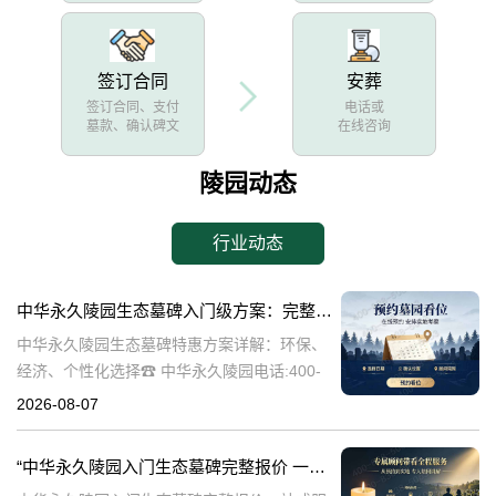
签订合同
安葬
签订合同、支付
电话或
墓款、确认碑文
在线咨询
陵园动态
行业动态
中华永久陵园生态墓碑入门级方案：完整报价与一站式服务打包特惠解析
中华永久陵园生态墓碑特惠方案详解：环保、
经济、个性化选择☎ 中华永久陵园电话:400-
838-5063随着人们对身后事的关注度提升，选
2026-08-07
择一个环保且经济的陵园及墓碑成为许多家庭
的考虑。中华永久陵园，作
“中华永久陵园入门生态墓碑完整报价 一站式服务打包特惠详解”