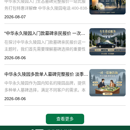
中华永久陵园入门生态墓碑完整报价一站式服
务打包特惠详解☎ 中华永久陵园电话:400-838-
5063中华永久陵园作为国内知名的陵园之一，
2026-08-07
一直致力于提供高品质、个性化的墓碑服务。
生态墓碑作为一种环保、
“中华永久陵园入门款墓碑亲民报价 一次性付清享折上折：超值优惠与便捷选择的完美结合”
在探讨中华永久陵园入门款墓碑亲民报价这一
主题时，我们首先需要理解墓碑选择的重要性
及其对逝者与生者的影响。墓碑不仅是对逝者
2026-08-06
的纪念，也是对生者情感的寄托。因此，选择
一款既符合预算又具有纪念意义的墓碑显得尤
中华永久陵园多款单人墓碑完整报价 淡季下单直降数千元详解
中华永久陵园作为国内知名的陵园品牌，提供
多种单人墓碑选择，满足不同客户的需求。本
文将详细介绍中华永久陵园多款单人墓碑的完
2026-08-06
整报价，并解释淡季下单直降数千元的优惠政
策，帮助消费者做出明智的选择。☎ 中华永
查看更多