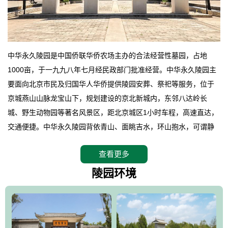
中华永久陵园是中国侨联华侨农场主办的合法经营性墓园，占地
1000亩，于一九九八年七月经民政部门批准经营。中华永久陵园主
要面向北京市民及归国华人华侨提供陵园安葬、祭祀等服务，位于
京城燕山山脉龙宝山下，规划建设的京北新城内，东邻八达岭长
城、野生动物园等著名风景区，距北京城区1小时车程，高速直达，
交通便捷。中华永久陵园背依青山、面眺吉水，环山抱水，可谓静
卧上风上水的京城龙脉之地，是一块皆佳的宝地，财丁双旺的福
查看更多
地。在总体设计上完全以中国传统文化作为前渠，由三条山脊环绕
而成，宛如一把太师椅，呈坐南朝北向，左青龙，右白虎，前朱
陵园环境
雀，后玄武，及其符合中华民族传统的择陵方位。因为三条山脉的
环绕挡住了外界的风吹，流动的生气遇到官厅的水又止住了，正好
符合山环水抱，藏风纳气的要求。中华永久陵园风景庄重典雅、气
势如宏，是华北地区最大的平川式墓园，陵园以皇家建筑风格为载