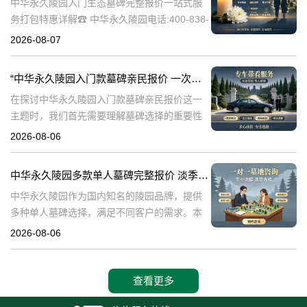
中华永久陵园入门生态墓碑完整报价一站式服
务打包特惠详解☎ 中华永久陵园电话:400-838-
5063中华永久陵园作为国内知名的陵园之一，
2026-08-07
一直致力于提供高品质、个性化的墓碑服务。
生态墓碑作为一种环保、
“中华永久陵园入门款墓碑亲民报价 一次性付清享折上折：超值优惠与便捷选择的完美结合”
在探讨中华永久陵园入门款墓碑亲民报价这一
主题时，我们首先需要理解墓碑选择的重要性
及其对逝者与生者的影响。墓碑不仅是对逝者
2026-08-06
的纪念，也是对生者情感的寄托。因此，选择
一款既符合预算又具有纪念意义的墓碑显得尤
中华永久陵园多款单人墓碑完整报价 淡季下单直降数千元详解
中华永久陵园作为国内知名的陵园品牌，提供
多种单人墓碑选择，满足不同客户的需求。本
文将详细介绍中华永久陵园多款单人墓碑的完
2026-08-06
整报价，并解释淡季下单直降数千元的优惠政
策，帮助消费者做出明智的选择。☎ 中华永
查看更多