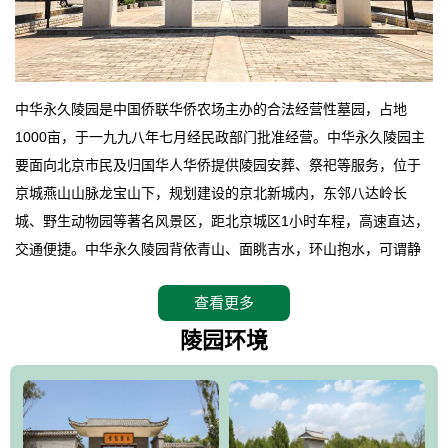
中华永久陵园是中国侨联华侨农场主办的合法经营性墓园，占地
1000亩，于一九九八年七月经民政部门批准经营。中华永久陵园主
要面向北京市民及归国华人华侨提供陵园安葬、祭祀等服务，位于
京城燕山山脉龙宝山下，规划建设的京北新城内，东邻八达岭长
城、野生动物园等著名风景区，距北京城区1小时车程，高速直达，
交通便捷。中华永久陵园背依青山、面眺吉水，环山抱水，可谓静
卧上风上水的京城龙脉之地，是一块皆佳的宝地，财丁双旺的福
查看更多
地。在总体设计上完全以中国传统文化作为前渠，由三条山脊环绕
而成，宛如一把太师椅，呈坐南朝北向，左青龙，右白虎，前朱
陵园环境
雀，后玄武，及其符合中华民族传统的择陵方位。因为三条山脉的
环绕挡住了外界的风吹，流动的生气遇到官厅的水又止住了，正好
符合山环水抱，藏风纳气的要求。中华永久陵园风景庄重典雅、气
势如宏，是华北地区最大的平川式墓园，陵园以皇家建筑风格为载