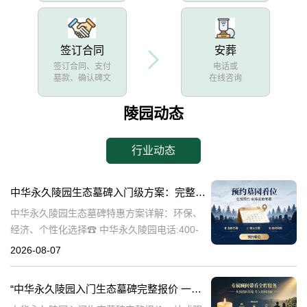
签订合同
安葬
签订合同、支付
电话或
墓款、确认碑文
在线咨询
陵园动态
行业动态
中华永久陵园生态墓碑入门级方案：完整报价与一站式服务打包特惠解析
中华永久陵园生态墓碑特惠方案详解：环保、
经济、个性化选择☎ 中华永久陵园电话:400-
838-5063随着人们对身后事的关注度提升，选
2026-08-07
择一个环保且经济的陵园及墓碑成为许多家庭
的考虑。中华永久陵园，作
“中华永久陵园入门生态墓碑完整报价 一站式服务打包特惠详解”