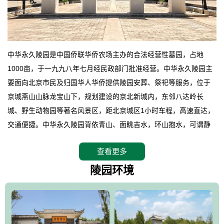
中华永久陵园是中国侨联华侨农场主办的合法经营性墓园，占地
1000亩，于一九九八年七月经民政部门批准经营。中华永久陵园主
要面向北京市民及归国华人华侨提供陵园安葬、祭祀等服务，位于
京城燕山山脉龙宝山下，规划建设的京北新城内，东邻八达岭长
城、野生动物园等著名风景区，距北京城区1小时车程，高速直达，
交通便捷。中华永久陵园背依青山、面眺吉水，环山抱水，可谓静
卧上风上水的京城龙脉之地，是一块皆佳的宝地，财丁双旺的福
查看更多
地。在总体设计上完全以中国传统文化作为前渠，由三条山脊环绕
而成，宛如一把太师椅，呈坐南朝北向，左青龙，右白虎，前朱
陵园环境
雀，后玄武，及其符合中华民族传统的择陵方位。因为三条山脉的
环绕挡住了外界的风吹，流动的生气遇到官厅的水又止住了，正好
符合山环水抱，藏风纳气的要求。中华永久陵园风景庄重典雅、气
势如宏，是华北地区最大的平川式墓园，陵园以皇家建筑风格为载