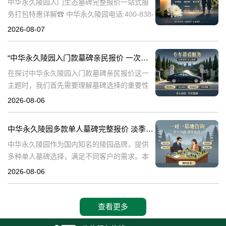
中华永久陵园入门生态墓碑完整报价一站式服
务打包特惠详解☎ 中华永久陵园电话:400-838-
5063中华永久陵园作为国内知名的陵园之一，
2026-08-07
一直致力于提供高品质、个性化的墓碑服务。
生态墓碑作为一种环保、
“中华永久陵园入门款墓碑亲民报价 一次性付清享折上折：超值优惠与便捷选择的完美结合”
在探讨中华永久陵园入门款墓碑亲民报价这一
主题时，我们首先需要理解墓碑选择的重要性
及其对逝者与生者的影响。墓碑不仅是对逝者
2026-08-06
的纪念，也是对生者情感的寄托。因此，选择
一款既符合预算又具有纪念意义的墓碑显得尤
中华永久陵园多款单人墓碑完整报价 淡季下单直降数千元详解
中华永久陵园作为国内知名的陵园品牌，提供
多种单人墓碑选择，满足不同客户的需求。本
文将详细介绍中华永久陵园多款单人墓碑的完
2026-08-06
整报价，并解释淡季下单直降数千元的优惠政
策，帮助消费者做出明智的选择。☎ 中华永
查看更多