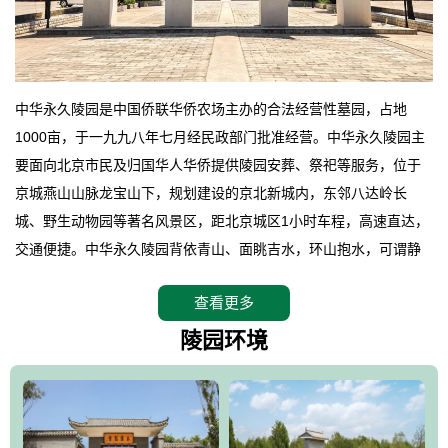
中华永久陵园是中国侨联华侨农场主办的合法经营性墓园，占地
1000亩，于一九九八年七月经民政部门批准经营。中华永久陵园主
要面向北京市民及归国华人华侨提供陵园安葬、祭祀等服务，位于
京城燕山山脉龙宝山下，规划建设的京北新城内，东邻八达岭长
城、野生动物园等著名风景区，距北京城区1小时车程，高速直达，
交通便捷。中华永久陵园背依青山、面眺吉水，环山抱水，可谓静
卧上风上水的京城龙脉之地，是一块皆佳的宝地，财丁双旺的福
查看更多
地。在总体设计上完全以中国传统文化作为前渠，由三条山脊环绕
而成，宛如一把太师椅，呈坐南朝北向，左青龙，右白虎，前朱
陵园环境
雀，后玄武，及其符合中华民族传统的择陵方位。因为三条山脉的
环绕挡住了外界的风吹，流动的生气遇到官厅的水又止住了，正好
符合山环水抱，藏风纳气的要求。中华永久陵园风景庄重典雅、气
势如宏，是华北地区最大的平川式墓园，陵园以皇家建筑风格为载