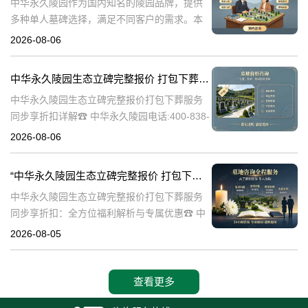
中华永久陵园作为国内知名的陵园品牌，提供
多种单人墓碑选择，满足不同客户的需求。本
文将详细介绍中华永久陵园多款单人墓碑的完
2026-08-06
整报价，并解释淡季下单直降数千元的优惠政
策，帮助消费者做出明智的选择。☎ 中华永
中华永久陵园生态立碑完整报价 打包下葬服务同步享折扣详解
中华永久陵园生态立碑完整报价打包下葬服务
同步享折扣详解☎ 中华永久陵园电话:400-838-
5063在现代社会，人们对死亡和身后事的规划
2026-08-06
越来越重视。中华永久陵园作为国内知名的陵
园品牌，提供了一系列生
“中华永久陵园生态立碑完整报价 打包下葬服务同步享折扣：全方位福利解析与专属优惠”
中华永久陵园生态立碑完整报价打包下葬服务
同步享折扣：全方位福利解析与专属优惠☎ 中
华永久陵园电话:400-838-5063在现代社会，人
2026-08-05
们对生命的尊重和对逝者的缅怀方式有了更多
的选择。中华永久陵园作
查看更多