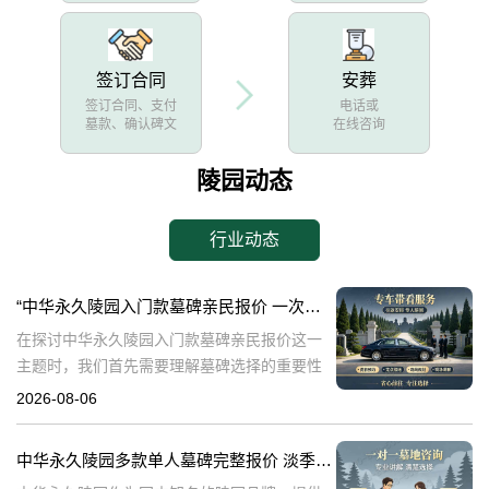
签订合同
安葬
签订合同、支付
电话或
墓款、确认碑文
在线咨询
陵园动态
行业动态
“中华永久陵园入门款墓碑亲民报价 一次性付清享折上折：超值优惠与便捷选择的完美结合”
在探讨中华永久陵园入门款墓碑亲民报价这一
主题时，我们首先需要理解墓碑选择的重要性
及其对逝者与生者的影响。墓碑不仅是对逝者
2026-08-06
的纪念，也是对生者情感的寄托。因此，选择
一款既符合预算又具有纪念意义的墓碑显得尤
中华永久陵园多款单人墓碑完整报价 淡季下单直降数千元详解