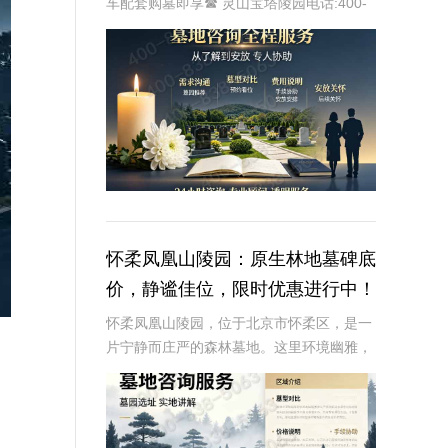
车配套购墓即享☎ 灵山宝塔陵园电话:400-
838-5063在现代社会，人们对死亡和身后
事的规划越来越重视。选择一个合适的墓
地，不仅是对逝者的尊重，也是对生者的
怀柔凤凰山陵园：原生林地墓碑底
价，静谧佳位，限时优惠进行中！
怀柔凤凰山陵园，位于北京市怀柔区，是一
片宁静而庄严的森林墓地。这里环境幽雅，
绿树成荫，为逝者提供了一个安息的净土，
也为生者提供了一个寄托哀思的圣地。近年
来，随着人们对生命质量的追求和对环境要
求的提高，