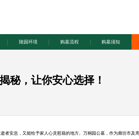
陵园环境
购墓流程
购墓须知
揭秘，让你安心选择！
让逝者安息，又能给予家人心灵慰藉的地方。
万桐园
公墓，作为廊坊市及