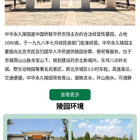
中华永久陵园是中国侨联华侨农场主办的合法经营性墓园，占地
1000亩，于一九九八年七月经民政部门批准经营。中华永久陵园主
要面向北京市民及归国华人华侨提供陵园安葬、祭祀等服务，位于
京城燕山山脉龙宝山下，规划建设的京北新城内，东邻八达岭长
城、野生动物园等著名风景区，距北京城区1小时车程，高速直达，
交通便捷。中华永久陵园背依青山、面眺吉水，环山抱水，可谓静
卧上风上水的京城龙脉之地，是一块皆佳的宝地，财丁双旺的福
查看更多
地。在总体设计上完全以中国传统文化作为前渠，由三条山脊环绕
而成，宛如一把太师椅，呈坐南朝北向，左青龙，右白虎，前朱
陵园环境
雀，后玄武，及其符合中华民族传统的择陵方位。因为三条山脉的
环绕挡住了外界的风吹，流动的生气遇到官厅的水又止住了，正好
符合山环水抱，藏风纳气的要求。中华永久陵园风景庄重典雅、气
势如宏，是华北地区最大的平川式墓园，陵园以皇家建筑风格为载