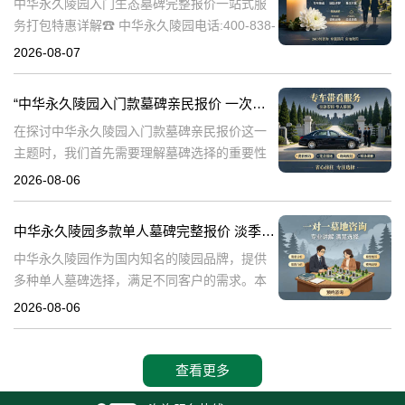
中华永久陵园入门生态墓碑完整报价一站式服
务打包特惠详解☎ 中华永久陵园电话:400-838-
5063中华永久陵园作为国内知名的陵园之一，
2026-08-07
一直致力于提供高品质、个性化的墓碑服务。
生态墓碑作为一种环保、
“中华永久陵园入门款墓碑亲民报价 一次性付清享折上折：超值优惠与便捷选择的完美结合”
在探讨中华永久陵园入门款墓碑亲民报价这一
主题时，我们首先需要理解墓碑选择的重要性
及其对逝者与生者的影响。墓碑不仅是对逝者
2026-08-06
的纪念，也是对生者情感的寄托。因此，选择
一款既符合预算又具有纪念意义的墓碑显得尤
中华永久陵园多款单人墓碑完整报价 淡季下单直降数千元详解
中华永久陵园作为国内知名的陵园品牌，提供
多种单人墓碑选择，满足不同客户的需求。本
文将详细介绍中华永久陵园多款单人墓碑的完
2026-08-06
整报价，并解释淡季下单直降数千元的优惠政
策，帮助消费者做出明智的选择。☎ 中华永
查看更多