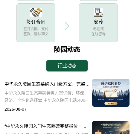
签订合同
安葬
签订合同、支付
电话或
墓款、确认碑文
在线咨询
陵园动态
行业动态
中华永久陵园生态墓碑入门级方案：完整报价与一站式服务打包特惠解析
中华永久陵园生态墓碑特惠方案详解：环保、
经济、个性化选择☎ 中华永久陵园电话:400-
838-5063随着人们对身后事的关注度提升，选
2026-08-07
择一个环保且经济的陵园及墓碑成为许多家庭
的考虑。中华永久陵园，作
“中华永久陵园入门生态墓碑完整报价 一站式服务打包特惠详解”