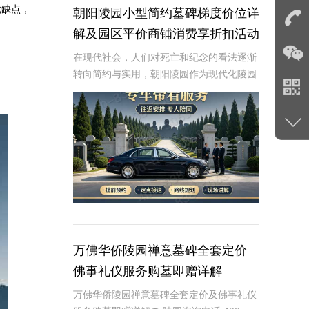
优缺点，
朝阳陵园小型简约墓碑梯度价位详
解及园区平价商铺消费享折扣活动
详解
在现代社会，人们对死亡和纪念的看法逐渐
转向简约与实用，朝阳陵园作为现代化陵园
的代表，提供了多样化的选择，包括小型简
约墓碑和梯度价位，以满足不同消费者的需
求。本文将详细介绍朝阳陵园小型简约墓碑
的价位梯度
万佛华侨陵园禅意墓碑全套定价
佛事礼仪服务购墓即赠详解
万佛华侨陵园禅意墓碑全套定价及佛事礼仪