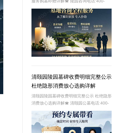
服务购墓即赠详解☎ 陵园咨询电话:400-
838-5063在现代社会，人们对生命的尊重
和对身后事的安排越来越重视。万佛华侨陵
园作为一家专业的陵园，提供禅意墓碑全
清颐园陵园墓碑收费明细完整公示
杜绝隐形消费放心选购详解
清颐园陵园墓碑收费明细完整公示 杜绝隐形
消费放心选购详解☎ 清颐园公墓电话:400-
838-5063在现代社会，人们对生命的敬畏
和对逝者的缅怀愈发重视。墓碑作为纪念逝
者、寄托哀思的重要载体，其选择与