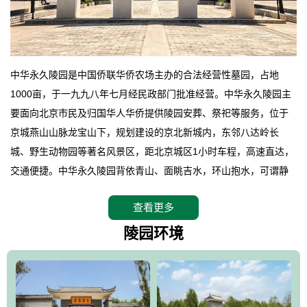
中华永久陵园是中国侨联华侨农场主办的合法经营性墓园，占地
1000亩，于一九九八年七月经民政部门批准经营。中华永久陵园主
要面向北京市民及归国华人华侨提供陵园安葬、祭祀等服务，位于
京城燕山山脉龙宝山下，规划建设的京北新城内，东邻八达岭长
城、野生动物园等著名风景区，距北京城区1小时车程，高速直达，
交通便捷。中华永久陵园背依青山、面眺吉水，环山抱水，可谓静
卧上风上水的京城龙脉之地，是一块皆佳的宝地，财丁双旺的福
查看更多
地。在总体设计上完全以中国传统文化作为前渠，由三条山脊环绕
而成，宛如一把太师椅，呈坐南朝北向，左青龙，右白虎，前朱
陵园环境
雀，后玄武，及其符合中华民族传统的择陵方位。因为三条山脉的
环绕挡住了外界的风吹，流动的生气遇到官厅的水又止住了，正好
符合山环水抱，藏风纳气的要求。中华永久陵园风景庄重典雅、气
势如宏，是华北地区最大的平川式墓园，陵园以皇家建筑风格为载