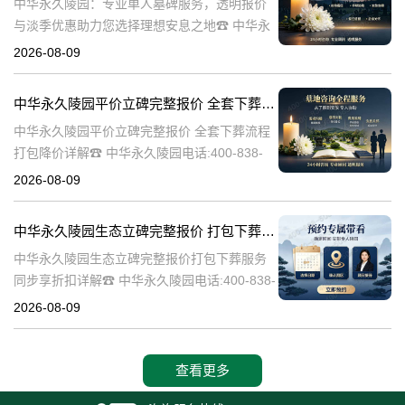
中华永久陵园：专业单人墓碑服务，透明报价
与淡季优惠助力您选择理想安息之地☎ 中华永
久陵园电话:400-838-5063中华永久陵园，作为
2026-08-09
业界领先的陵园服务提供商，深知每一座墓碑
背后承载的深情与敬意。
中华永久陵园平价立碑完整报价 全套下葬流程打包降价详解
中华永久陵园平价立碑完整报价 全套下葬流程
打包降价详解☎ 中华永久陵园电话:400-838-
5063在人生的旅途中，每个人都会经历生老病
2026-08-09
死。当我们的亲人离开这个世界，留下的是无
尽的思念和缅怀。而中华
中华永久陵园生态立碑完整报价 打包下葬服务同步享折扣详解
中华永久陵园生态立碑完整报价打包下葬服务
同步享折扣详解☎ 中华永久陵园电话:400-838-
5063中华永久陵园作为国内知名的陵园之一，
2026-08-09
一直致力于为用户提供高品质的殡葬服务。生
态立碑作为一种新型的殡
查看更多