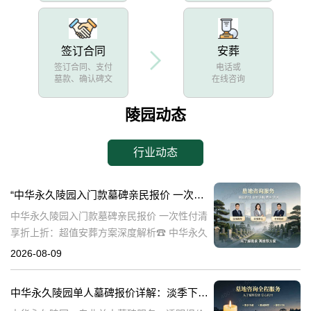
签订合同
安葬
签订合同、支付
电话或
墓款、确认碑文
在线咨询
陵园动态
行业动态
“中华永久陵园入门款墓碑亲民报价 一次性付清享折上折：超值安葬方案深度解析”
中华永久陵园入门款墓碑亲民报价 一次性付清
享折上折：超值安葬方案深度解析☎ 中华永久
陵园电话:400-838-5063在人生的旅程中，我们
2026-08-09
总会面临生离死别的时刻。当亲人离世，选择
一个合适的安葬地点，
中华永久陵园单人墓碑报价详解：淡季下单享数千元优惠