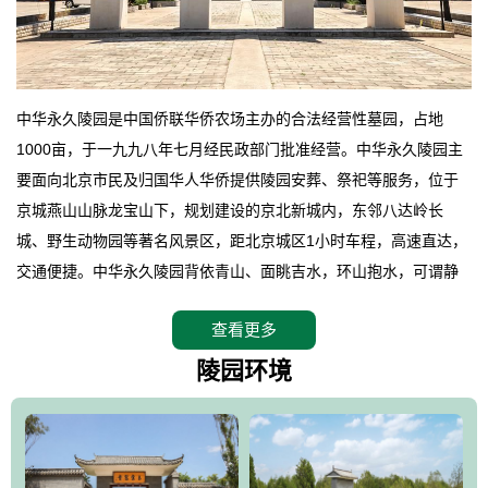
中华永久陵园是中国侨联华侨农场主办的合法经营性墓园，占地
1000亩，于一九九八年七月经民政部门批准经营。中华永久陵园主
要面向北京市民及归国华人华侨提供陵园安葬、祭祀等服务，位于
京城燕山山脉龙宝山下，规划建设的京北新城内，东邻八达岭长
城、野生动物园等著名风景区，距北京城区1小时车程，高速直达，
交通便捷。中华永久陵园背依青山、面眺吉水，环山抱水，可谓静
卧上风上水的京城龙脉之地，是一块皆佳的宝地，财丁双旺的福
查看更多
地。在总体设计上完全以中国传统文化作为前渠，由三条山脊环绕
而成，宛如一把太师椅，呈坐南朝北向，左青龙，右白虎，前朱
陵园环境
雀，后玄武，及其符合中华民族传统的择陵方位。因为三条山脉的
环绕挡住了外界的风吹，流动的生气遇到官厅的水又止住了，正好
符合山环水抱，藏风纳气的要求。中华永久陵园风景庄重典雅、气
势如宏，是华北地区最大的平川式墓园，陵园以皇家建筑风格为载