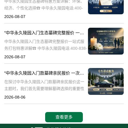
中华永久陵园生态墓碑特惠方案详解：环保、
经济、个性化选择☎ 中华永久陵园电话:400-
838-5063随着人们对身后事的关注度提升，选
2026-08-07
择一个环保且经济的陵园及墓碑成为许多家庭
的考虑。中华永久陵园，作
“中华永久陵园入门生态墓碑完整报价 一站式服务打包特惠详解”
中华永久陵园入门生态墓碑完整报价一站式服
务打包特惠详解☎ 中华永久陵园电话:400-838-
5063中华永久陵园作为国内知名的陵园之一，
2026-08-07
一直致力于提供高品质、个性化的墓碑服务。
生态墓碑作为一种环保、
“中华永久陵园入门款墓碑亲民报价 一次性付清享折上折：超值优惠与便捷选择的完美结合”
在探讨中华永久陵园入门款墓碑亲民报价这一
主题时，我们首先需要理解墓碑选择的重要性
及其对逝者与生者的影响。墓碑不仅是对逝者
2026-08-06
的纪念，也是对生者情感的寄托。因此，选择
一款既符合预算又具有纪念意义的墓碑显得尤
查看更多