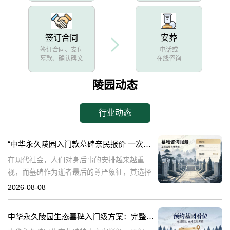
签订合同
安葬
签订合同、支付
电话或
墓款、确认碑文
在线咨询
陵园动态
行业动态
“中华永久陵园入门款墓碑亲民报价 一次性付清享折上折：超值优惠与便捷选择的完美结合”
在现代社会，人们对身后事的安排越来越重
视，而墓碑作为逝者最后的尊严象征，其选择
与设计也变得尤为重要。中华永久陵园作为中
2026-08-08
国领先的陵园品牌，始终致力于为家属提供高
品质、个性化的墓碑选择，同时注重亲民价格
中华永久陵园生态墓碑入门级方案：完整报价与一站式服务打包特惠解析
和