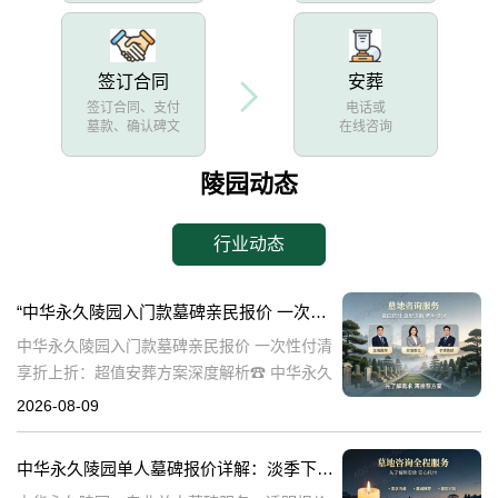
签订合同
安葬
签订合同、支付
电话或
墓款、确认碑文
在线咨询
陵园动态
行业动态
“中华永久陵园入门款墓碑亲民报价 一次性付清享折上折：超值安葬方案深度解析”
中华永久陵园入门款墓碑亲民报价 一次性付清
享折上折：超值安葬方案深度解析☎ 中华永久
陵园电话:400-838-5063在人生的旅程中，我们
2026-08-09
总会面临生离死别的时刻。当亲人离世，选择
一个合适的安葬地点，
中华永久陵园单人墓碑报价详解：淡季下单享数千元优惠