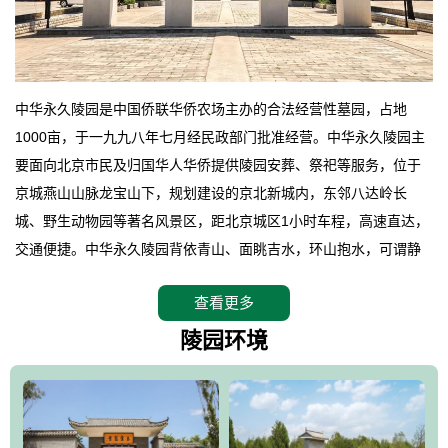
中华永久陵园是中国侨联华侨农场主办的合法经营性墓园，占地
1000亩，于一九九八年七月经民政部门批准经营。中华永久陵园主
要面向北京市民及归国华人华侨提供陵园安葬、祭祀等服务，位于
京城燕山山脉龙宝山下，规划建设的京北新城内，东邻八达岭长
城、野生动物园等著名风景区，距北京城区1小时车程，高速直达，
交通便捷。中华永久陵园背依青山、面眺吉水，环山抱水，可谓静
卧上风上水的京城龙脉之地，是一块皆佳的宝地，财丁双旺的福
查看更多
地。在总体设计上完全以中国传统文化作为前渠，由三条山脊环绕
而成，宛如一把太师椅，呈坐南朝北向，左青龙，右白虎，前朱
陵园环境
雀，后玄武，及其符合中华民族传统的择陵方位。因为三条山脉的
环绕挡住了外界的风吹，流动的生气遇到官厅的水又止住了，正好
符合山环水抱，藏风纳气的要求。中华永久陵园风景庄重典雅、气
势如宏，是华北地区最大的平川式墓园，陵园以皇家建筑风格为载