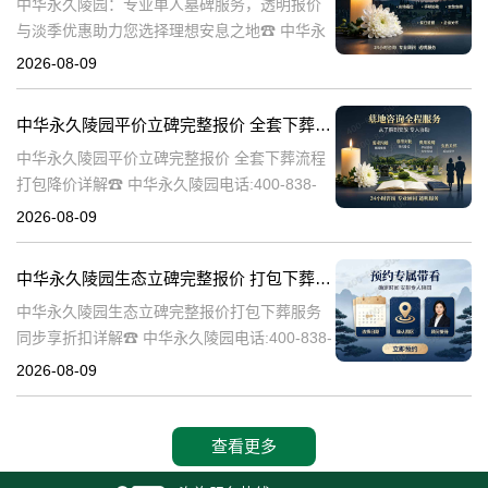
中华永久陵园：专业单人墓碑服务，透明报价
与淡季优惠助力您选择理想安息之地☎ 中华永
久陵园电话:400-838-5063中华永久陵园，作为
2026-08-09
业界领先的陵园服务提供商，深知每一座墓碑
背后承载的深情与敬意。
中华永久陵园平价立碑完整报价 全套下葬流程打包降价详解
中华永久陵园平价立碑完整报价 全套下葬流程
打包降价详解☎ 中华永久陵园电话:400-838-
5063在人生的旅途中，每个人都会经历生老病
2026-08-09
死。当我们的亲人离开这个世界，留下的是无
尽的思念和缅怀。而中华
中华永久陵园生态立碑完整报价 打包下葬服务同步享折扣详解
中华永久陵园生态立碑完整报价打包下葬服务
同步享折扣详解☎ 中华永久陵园电话:400-838-
5063中华永久陵园作为国内知名的陵园之一，
2026-08-09
一直致力于为用户提供高品质的殡葬服务。生
态立碑作为一种新型的殡
查看更多