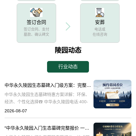
签订合同
安葬
签订合同、支付
电话或
墓款、确认碑文
在线咨询
陵园动态
行业动态
中华永久陵园生态墓碑入门级方案：完整报价与一站式服务打包特惠解析
中华永久陵园生态墓碑特惠方案详解：环保、
经济、个性化选择☎ 中华永久陵园电话:400-
838-5063随着人们对身后事的关注度提升，选
2026-08-07
择一个环保且经济的陵园及墓碑成为许多家庭
的考虑。中华永久陵园，作
“中华永久陵园入门生态墓碑完整报价 一站式服务打包特惠详解”