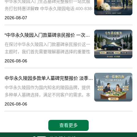
中华永久陵园入门生态墓碑完整报价一站式服
务打包特惠详解☎ 中华永久陵园电话:400-838-
5063中华永久陵园作为国内知名的陵园之一，
2026-08-07
一直致力于提供高品质、个性化的墓碑服务。
生态墓碑作为一种环保、
“中华永久陵园入门款墓碑亲民报价 一次性付清享折上折：超值优惠与便捷选择的完美结合”
在探讨中华永久陵园入门款墓碑亲民报价这一
主题时，我们首先需要理解墓碑选择的重要性
及其对逝者与生者的影响。墓碑不仅是对逝者
2026-08-06
的纪念，也是对生者情感的寄托。因此，选择
一款既符合预算又具有纪念意义的墓碑显得尤
中华永久陵园多款单人墓碑完整报价 淡季下单直降数千元详解
中华永久陵园作为国内知名的陵园品牌，提供
多种单人墓碑选择，满足不同客户的需求。本
文将详细介绍中华永久陵园多款单人墓碑的完
2026-08-06
整报价，并解释淡季下单直降数千元的优惠政
策，帮助消费者做出明智的选择。☎ 中华永
查看更多