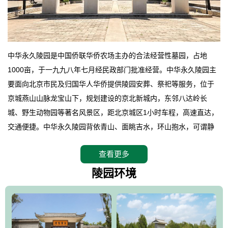
中华永久陵园是中国侨联华侨农场主办的合法经营性墓园，占地
1000亩，于一九九八年七月经民政部门批准经营。中华永久陵园主
要面向北京市民及归国华人华侨提供陵园安葬、祭祀等服务，位于
京城燕山山脉龙宝山下，规划建设的京北新城内，东邻八达岭长
城、野生动物园等著名风景区，距北京城区1小时车程，高速直达，
交通便捷。中华永久陵园背依青山、面眺吉水，环山抱水，可谓静
卧上风上水的京城龙脉之地，是一块皆佳的宝地，财丁双旺的福
查看更多
地。在总体设计上完全以中国传统文化作为前渠，由三条山脊环绕
而成，宛如一把太师椅，呈坐南朝北向，左青龙，右白虎，前朱
陵园环境
雀，后玄武，及其符合中华民族传统的择陵方位。因为三条山脉的
环绕挡住了外界的风吹，流动的生气遇到官厅的水又止住了，正好
符合山环水抱，藏风纳气的要求。中华永久陵园风景庄重典雅、气
势如宏，是华北地区最大的平川式墓园，陵园以皇家建筑风格为载