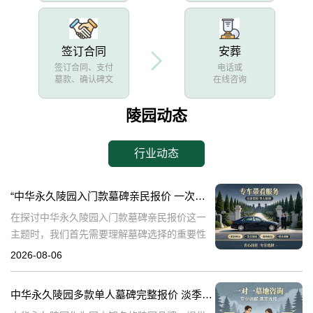
签订合同
安葬
签订合同、支付
电话或
墓款、确认碑文
在线咨询
陵园动态
行业动态
“中华永久陵园入门款墓碑亲民报价 一次性付清享折上折：超值优惠与便捷选择的完美结合”
在探讨中华永久陵园入门款墓碑亲民报价这一
主题时，我们首先需要理解墓碑选择的重要性
及其对逝者与生者的影响。墓碑不仅是对逝者
2026-08-06
的纪念，也是对生者情感的寄托。因此，选择
一款既符合预算又具有纪念意义的墓碑显得尤
中华永久陵园多款单人墓碑完整报价 淡季下单直降数千元详解