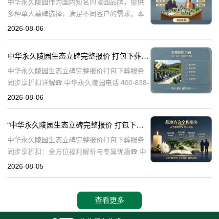
中华永久陵园作为国内知名的陵园品牌，提供
多种单人墓碑选择，满足不同客户的需求。本
文将详细介绍中华永久陵园多款单人墓碑的完
2026-08-06
整报价，并解释淡季下单直降数千元的优惠政
策，帮助消费者做出明智的选择。☎ 中华永
中华永久陵园生态立碑完整报价 打包下葬服务同步享折扣详解
中华永久陵园生态立碑完整报价打包下葬服务
同步享折扣详解☎ 中华永久陵园电话:400-838-
5063在现代社会，人们对死亡和身后事的规划
2026-08-06
越来越重视。中华永久陵园作为国内知名的陵
园品牌，提供了一系列生
“中华永久陵园生态立碑完整报价 打包下葬服务同步享折扣：全方位福利解析与专属优惠”
中华永久陵园生态立碑完整报价打包下葬服务
同步享折扣：全方位福利解析与专属优惠☎ 中
华永久陵园电话:400-838-5063在现代社会，人
2026-08-05
们对生命的尊重和对逝者的缅怀方式有了更多
的选择。中华永久陵园作
查看更多