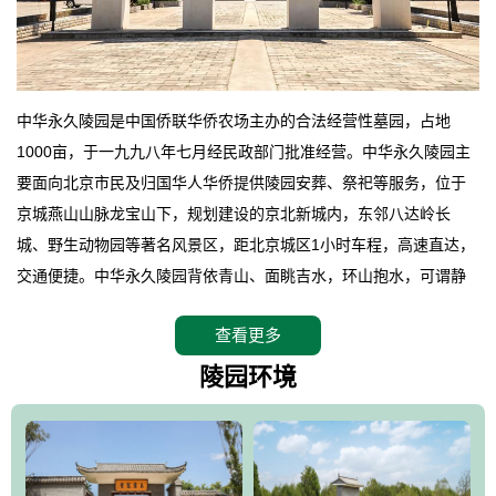
中华永久陵园是中国侨联华侨农场主办的合法经营性墓园，占地
1000亩，于一九九八年七月经民政部门批准经营。中华永久陵园主
要面向北京市民及归国华人华侨提供陵园安葬、祭祀等服务，位于
京城燕山山脉龙宝山下，规划建设的京北新城内，东邻八达岭长
城、野生动物园等著名风景区，距北京城区1小时车程，高速直达，
交通便捷。中华永久陵园背依青山、面眺吉水，环山抱水，可谓静
卧上风上水的京城龙脉之地，是一块皆佳的宝地，财丁双旺的福
查看更多
地。在总体设计上完全以中国传统文化作为前渠，由三条山脊环绕
而成，宛如一把太师椅，呈坐南朝北向，左青龙，右白虎，前朱
陵园环境
雀，后玄武，及其符合中华民族传统的择陵方位。因为三条山脉的
环绕挡住了外界的风吹，流动的生气遇到官厅的水又止住了，正好
符合山环水抱，藏风纳气的要求。中华永久陵园风景庄重典雅、气
势如宏，是华北地区最大的平川式墓园，陵园以皇家建筑风格为载