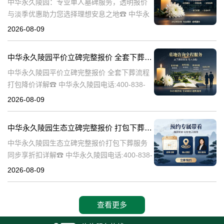
中华永久陵园：专业单人墓碑服务，透明报价
与淡季优惠助力您选择理想安息之地☎ 中华永
久陵园电话:400-838-5063中华永久陵园，作为
2026-08-09
业界领先的陵园服务提供商，深知每一座墓碑
背后承载的深情与敬意。
中华永久陵园平价立碑完整报价 全套下葬流程打包降价详解
中华永久陵园平价立碑完整报价 全套下葬流程
打包降价详解☎ 中华永久陵园电话:400-838-
5063在人生的旅途中，每个人都会经历生老病
2026-08-09
死。当我们的亲人离开这个世界，留下的是无
尽的思念和缅怀。而中华
中华永久陵园生态立碑完整报价 打包下葬服务同步享折扣详解
中华永久陵园生态立碑完整报价打包下葬服务
同步享折扣详解☎ 中华永久陵园电话:400-838-
5063中华永久陵园作为国内知名的陵园之一，
2026-08-09
一直致力于为用户提供高品质的殡葬服务。生
态立碑作为一种新型的殡
查看更多