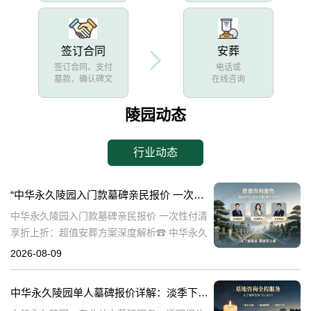
签订合同
安葬
签订合同、支付
电话或
墓款、确认碑文
在线咨询
陵园动态
行业动态
“中华永久陵园入门款墓碑亲民报价 一次性付清享折上折：超值安葬方案深度解析”
中华永久陵园入门款墓碑亲民报价 一次性付清
享折上折：超值安葬方案深度解析☎ 中华永久
陵园电话:400-838-5063在人生的旅程中，我们
2026-08-09
总会面临生离死别的时刻。当亲人离世，选择
一个合适的安葬地点，
中华永久陵园单人墓碑报价详解：淡季下单享数千元优惠