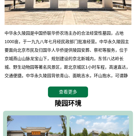
中华永久陵园是中国侨联华侨农场主办的合法经营性墓园，占地
1000亩，于一九九八年七月经民政部门批准经营。中华永久陵园主
要面向北京市民及归国华人华侨提供陵园安葬、祭祀等服务，位于
京城燕山山脉龙宝山下，规划建设的京北新城内，东邻八达岭长
城、野生动物园等著名风景区，距北京城区1小时车程，高速直达，
交通便捷。中华永久陵园背依青山、面眺吉水，环山抱水，可谓静
卧上风上水的京城龙脉之地，是一块皆佳的宝地，财丁双旺的福
查看更多
地。在总体设计上完全以中国传统文化作为前渠，由三条山脊环绕
而成，宛如一把太师椅，呈坐南朝北向，左青龙，右白虎，前朱
陵园环境
雀，后玄武，及其符合中华民族传统的择陵方位。因为三条山脉的
环绕挡住了外界的风吹，流动的生气遇到官厅的水又止住了，正好
符合山环水抱，藏风纳气的要求。中华永久陵园风景庄重典雅、气
势如宏，是华北地区最大的平川式墓园，陵园以皇家建筑风格为载