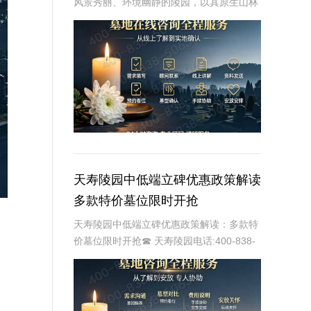
风景秀丽、环境幽静的陵园，以其原生山林
和绿色生态的理念著称。在这里，山清水
秀，空气清新，为逝者提供了一个宁静而神
圣的安息之地。佛山陵园推出的树葬墓碑梯
度价格和绿植
天寿陵园中低端立碑优惠政策解读
多款特价墓位限时开抢
天寿陵园中低端立碑优惠政策解读：多款特
价墓位限时开抢☎ 天寿陵园电话:400-838-
5063天寿陵园作为国内知名的陵园之一，一
直致力于为家属提供优质、便捷的殡葬服
务。随着社会的发展和人们生活水平的