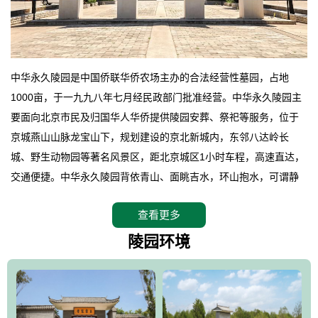
中华永久陵园是中国侨联华侨农场主办的合法经营性墓园，占地
1000亩，于一九九八年七月经民政部门批准经营。中华永久陵园主
要面向北京市民及归国华人华侨提供陵园安葬、祭祀等服务，位于
京城燕山山脉龙宝山下，规划建设的京北新城内，东邻八达岭长
城、野生动物园等著名风景区，距北京城区1小时车程，高速直达，
交通便捷。中华永久陵园背依青山、面眺吉水，环山抱水，可谓静
卧上风上水的京城龙脉之地，是一块皆佳的宝地，财丁双旺的福
查看更多
地。在总体设计上完全以中国传统文化作为前渠，由三条山脊环绕
而成，宛如一把太师椅，呈坐南朝北向，左青龙，右白虎，前朱
陵园环境
雀，后玄武，及其符合中华民族传统的择陵方位。因为三条山脉的
环绕挡住了外界的风吹，流动的生气遇到官厅的水又止住了，正好
符合山环水抱，藏风纳气的要求。中华永久陵园风景庄重典雅、气
势如宏，是华北地区最大的平川式墓园，陵园以皇家建筑风格为载