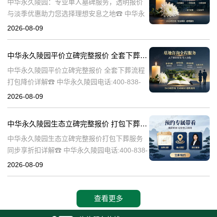
中华永久陵园：专业单人墓碑服务，透明报价
与淡季优惠助力您选择理想安息之地☎ 中华永
久陵园电话:400-838-5063中华永久陵园，作为
2026-08-09
业界领先的陵园服务提供商，深知每一座墓碑
背后承载的深情与敬意。
中华永久陵园平价立碑完整报价 全套下葬流程打包降价详解
中华永久陵园平价立碑完整报价 全套下葬流程
打包降价详解☎ 中华永久陵园电话:400-838-
5063在人生的旅途中，每个人都会经历生老病
2026-08-09
死。当我们的亲人离开这个世界，留下的是无
尽的思念和缅怀。而中华
中华永久陵园生态立碑完整报价 打包下葬服务同步享折扣详解
中华永久陵园生态立碑完整报价打包下葬服务
同步享折扣详解☎ 中华永久陵园电话:400-838-
5063中华永久陵园作为国内知名的陵园之一，
2026-08-09
一直致力于为用户提供高品质的殡葬服务。生
态立碑作为一种新型的殡
查看更多