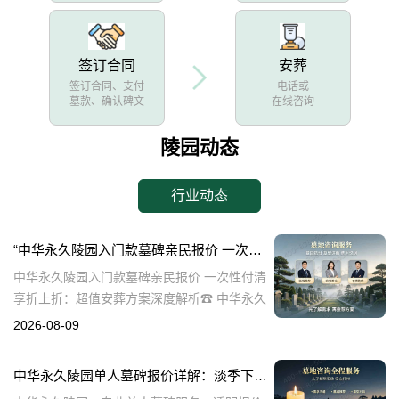
签订合同
安葬
签订合同、支付
电话或
墓款、确认碑文
在线咨询
陵园动态
行业动态
“中华永久陵园入门款墓碑亲民报价 一次性付清享折上折：超值安葬方案深度解析”
中华永久陵园入门款墓碑亲民报价 一次性付清
享折上折：超值安葬方案深度解析☎ 中华永久
陵园电话:400-838-5063在人生的旅程中，我们
2026-08-09
总会面临生离死别的时刻。当亲人离世，选择
一个合适的安葬地点，
中华永久陵园单人墓碑报价详解：淡季下单享数千元优惠