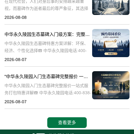
在现代社会，人们对身后事的安排越来越重
视，而墓碑作为逝者最后的尊严象征，其选择
与设计也变得尤为重要。中华永久陵园作为中
2026-08-08
国领先的陵园品牌，始终致力于为家属提供高
品质、个性化的墓碑选择，同时注重亲民价格
中华永久陵园生态墓碑入门级方案：完整报价与一站式服务打包特惠解析
和
中华永久陵园生态墓碑特惠方案详解：环保、
经济、个性化选择☎ 中华永久陵园电话:400-
838-5063随着人们对身后事的关注度提升，选
2026-08-07
择一个环保且经济的陵园及墓碑成为许多家庭
的考虑。中华永久陵园，作
“中华永久陵园入门生态墓碑完整报价 一站式服务打包特惠详解”
中华永久陵园入门生态墓碑完整报价一站式服
务打包特惠详解☎ 中华永久陵园电话:400-838-
5063中华永久陵园作为国内知名的陵园之一，
2026-08-07
一直致力于提供高品质、个性化的墓碑服务。
生态墓碑作为一种环保、
查看更多