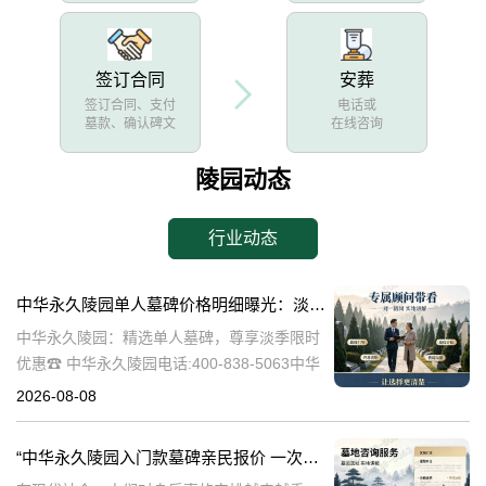
签订合同
安葬
签订合同、支付
电话或
墓款、确认碑文
在线咨询
陵园动态
行业动态
中华永久陵园单人墓碑价格明细曝光：淡季下单立省数千，限时优惠深度解析
中华永久陵园：精选单人墓碑，尊享淡季限时
优惠☎ 中华永久陵园电话:400-838-5063中华
永久陵园，作为国内知名的陵园品牌，始终以
2026-08-08
提供高品质的墓碑产品和服务为己任。本文将
全面解析中华永久陵园多款
“中华永久陵园入门款墓碑亲民报价 一次性付清享折上折：超值优惠与便捷选择的完美结合”