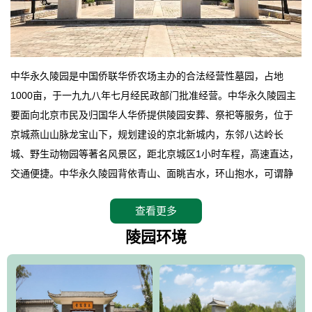
中华永久陵园是中国侨联华侨农场主办的合法经营性墓园，占地
1000亩，于一九九八年七月经民政部门批准经营。中华永久陵园主
要面向北京市民及归国华人华侨提供陵园安葬、祭祀等服务，位于
京城燕山山脉龙宝山下，规划建设的京北新城内，东邻八达岭长
城、野生动物园等著名风景区，距北京城区1小时车程，高速直达，
交通便捷。中华永久陵园背依青山、面眺吉水，环山抱水，可谓静
卧上风上水的京城龙脉之地，是一块皆佳的宝地，财丁双旺的福
查看更多
地。在总体设计上完全以中国传统文化作为前渠，由三条山脊环绕
而成，宛如一把太师椅，呈坐南朝北向，左青龙，右白虎，前朱
陵园环境
雀，后玄武，及其符合中华民族传统的择陵方位。因为三条山脉的
环绕挡住了外界的风吹，流动的生气遇到官厅的水又止住了，正好
符合山环水抱，藏风纳气的要求。中华永久陵园风景庄重典雅、气
势如宏，是华北地区最大的平川式墓园，陵园以皇家建筑风格为载